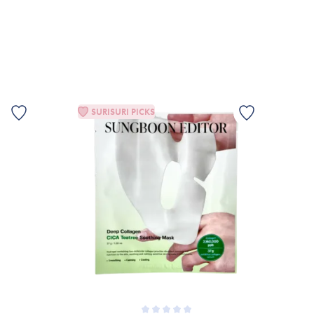
TILFØJ TIL KURV
SURISURI PICKS