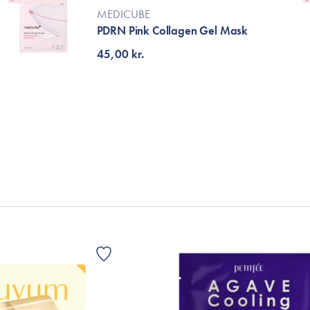
Accessories
MEDICUBE
Make-Up Pensler
PDRN Pink Collagen Gel Mask
Toilettasker
45,00 kr.
Hårtilbehør
Rensetilbehør
Rejsestørrelser
je