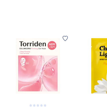
VÆLG VARIANT
FÅ 