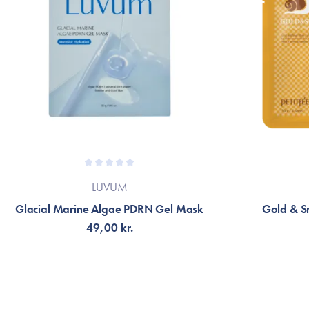
LUVUM
Glacial Marine Algae PDRN Gel Mask
Gold & S
49,00 kr.
TILFØJ TIL KURV
FÅ 