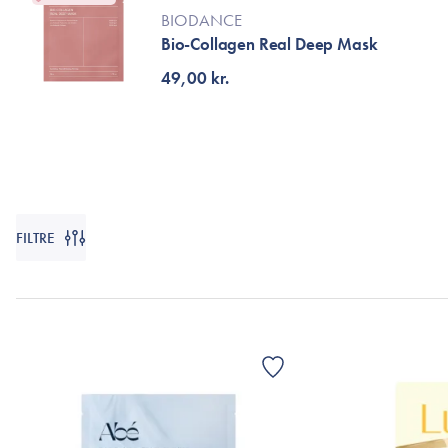
Øjenpleje
Læber
Rosacea
BIODANCE
Ansigtscreme
Negle
Bio-Collagen Real Deep Mask
Solcreme
49,00 kr.
Hårpleje
Ansigtsmaske
Bumseplastre/spot
Shampoo
behandling
Balsam
Hårkur
Hårstyling
FILTRE
Hovedbundsple