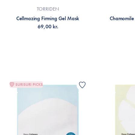
TORRIDEN
Cellmazing Firming Gel Mask
Chamomile 
69,00 kr.
TILFØJ TIL KURV
TI
SURISURI PICKS