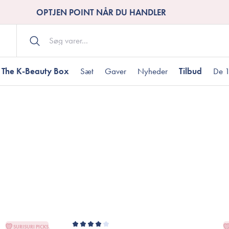
OPTJEN POINT NÅR DU HANDLER
The K-Beauty Box
Sæt
Gaver
Nyheder
Tilbud
De 1
Kropspleje
Bodywash
ombineret hud
nti-age
aver til under DKK 200
Tør hud
Tilstoppede porer
Gaver til under DK
Bodyscrub
Bodylotion
Bodyoil
ødme
avesæt
Dehydreret hud
Gavekort
Håndpleje
Fodpleje
SURISURI PICKS