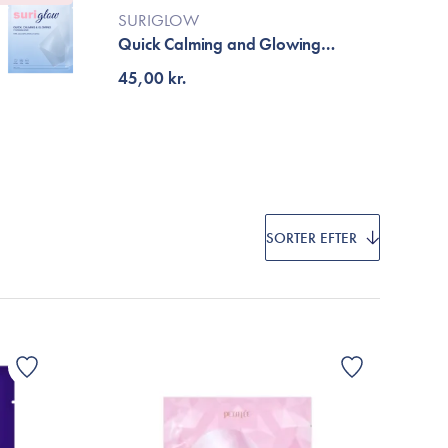
Cosrx
SURIGLOW
TIRTIR
Quick Calming and Glowing
Biodance
Hydrogel Mask
45,00 kr.
Medicube
VT Cosmetics
SORTER EFTER