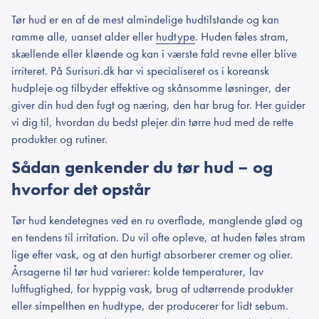
Tør hud er en af de mest almindelige hudtilstande og kan
ramme alle, uanset alder eller
hudtype
. Huden føles stram,
skællende eller kløende og kan i værste fald revne eller blive
irriteret. På Surisuri.dk har vi specialiseret os i koreansk
hudpleje og tilbyder effektive og skånsomme løsninger, der
giver din hud den fugt og næring, den har brug for. Her guider
vi dig til, hvordan du bedst plejer din tørre hud med de rette
produkter og rutiner.
Sådan genkender du tør hud – og
hvorfor det opstår
Tør hud kendetegnes ved en ru overflade, manglende glød og
en tendens til irritation. Du vil ofte opleve, at huden føles stram
lige efter vask, og at den hurtigt absorberer cremer og olier.
Årsagerne til tør hud varierer: kolde temperaturer, lav
luftfugtighed, for hyppig vask, brug af udtørrende produkter
eller simpelthen en hudtype, der producerer for lidt sebum.