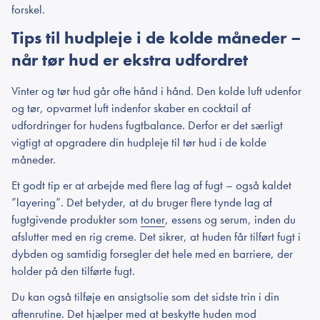
forskel.
Tips til hudpleje i de kolde måneder –
når tør hud er ekstra udfordret
Vinter og tør hud går ofte hånd i hånd. Den kolde luft udenfor
og tør, opvarmet luft indenfor skaber en cocktail af
udfordringer for hudens fugtbalance. Derfor er det særligt
vigtigt at opgradere din hudpleje til tør hud i de kolde
måneder.
Et godt tip er at arbejde med flere lag af fugt – også kaldet
”layering”. Det betyder, at du bruger flere tynde lag af
fugtgivende produkter som
toner
, essens og serum, inden du
afslutter med en rig creme. Det sikrer, at huden får tilført fugt i
dybden og samtidig forsegler det hele med en barriere, der
holder på den tilførte fugt.
Du kan også tilføje en ansigtsolie som det sidste trin i din
aftenrutine. Det hjælper med at beskytte huden mod