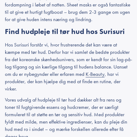
fordampning i løbet af natten. Sheet masks er også fantastiske
til at give et hurtigt fugtboost – brug dem 2-3 gange om ugen
for at give huden intens næring og lindring.
Find hudpleje til tør hud hos Surisuri
Hos Surisuri forstår vi, hvor frustrerende det kan være at
kæmpe med tør hud. Derfor har vi samlet de bedste produkter
fra det koreanske skønhedsunivers, som er kendt for sin lag-på-
lag tilgang og sin kærlige tilgang til hudens balance. Uanset
om du er nybegynder eller erfaren med
K-Beauty
, har vi
produkter, der kan hjælpe dig med at finde en rutine, der
virker.
Vores udvalg af hudpleje til tør hud dækker alt fra rens og
toner til fugtgivende essens og hudcremer, der er særligt
formuleret til at støtte en tør og sensitiv hud. Med produkter
fyldt med milde, men effektive ingredienser, kan du pleje din
hud med ro i sindet – og mærke forskellen allerede efter få
dages brug.