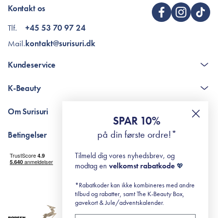
Kontakt os
Tlf.
+45 53 70 97 24
Mail.
kontakt@surisuri.dk
Kundeservice
Kontakt
K-Beauty
The K-Beauty Box - spørgsmål og svar
Pointshop - spørgsmål og svar
De 10 Trin
Om Surisuri
RE-ZIP
Retinol for begyndere
SPAR 10%
Returportal
surisuri's mini guide til rosacea
Min historie
på din første ordre!*
Betingelser
Black Friday
Levering og returnering
Tilmeld dig vores nyhedsbrev, og
Handelsbetingelser
modtag en
velkomst rabatkode
💖
Abonnementsbetingelser
Privatlivspolitik
*Rabatkoder kan ikke kombineres med andre
tilbud og rabatter, samt The K-Beauty Box,
Cookiepolitik
gavekort & Jule/adventskalender.