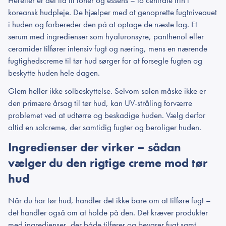
Herefter er det tid til toner og essens – to centrale trin i
koreansk hudpleje. De hjælper med at genoprette fugtniveauet
i huden og forbereder den på at optage de næste lag. Et
serum med ingredienser som hyaluronsyre, panthenol eller
ceramider tilfører intensiv fugt og næring, mens en nærende
fugtighedscreme til tør hud sørger for at forsegle fugten og
beskytte huden hele dagen.
Glem heller ikke solbeskyttelse. Selvom solen måske ikke er
den primære årsag til tør hud, kan UV-stråling forværre
problemet ved at udtørre og beskadige huden. Vælg derfor
altid en solcreme, der samtidig fugter og beroliger huden.
Ingredienser der virker – sådan
vælger du den rigtige creme mod tør
hud
Når du har tør hud, handler det ikke bare om at tilføre fugt –
det handler også om at holde på den. Det kræver produkter
med ingredienser, der både tilfører og bevarer fugt samt