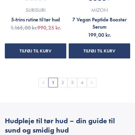
SURISURI
MIZON
5-trins rutine til tør hud
7 Vegan Peptide Booster
Serum
1.165,00 kr.
990,25 kr.
199,00 kr.
TILFØJ TIL KURV
TILFØJ TIL KURV
1
2
3
4
Hudpleje til tør hud – din guide til
sund og smidig hud