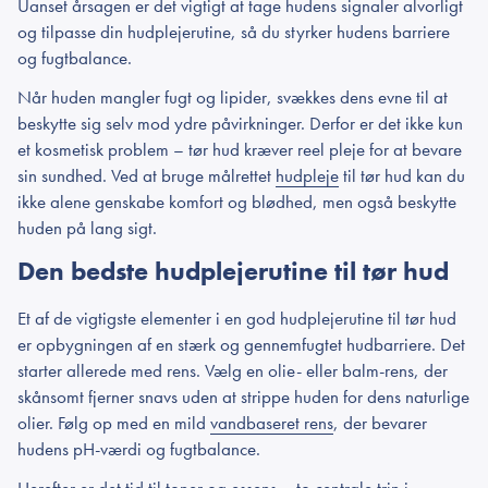
Uanset årsagen er det vigtigt at tage hudens signaler alvorligt
og tilpasse din hudplejerutine, så du styrker hudens barriere
og fugtbalance.
Når huden mangler fugt og lipider, svækkes dens evne til at
beskytte sig selv mod ydre påvirkninger. Derfor er det ikke kun
et kosmetisk problem – tør hud kræver reel pleje for at bevare
sin sundhed. Ved at bruge målrettet
hudpleje
til tør hud kan du
ikke alene genskabe komfort og blødhed, men også beskytte
huden på lang sigt.
Den bedste hudplejerutine til tør hud
Et af de vigtigste elementer i en god hudplejerutine til tør hud
er opbygningen af en stærk og gennemfugtet hudbarriere. Det
starter allerede med rens. Vælg en olie- eller balm-rens, der
skånsomt fjerner snavs uden at strippe huden for dens naturlige
olier. Følg op med en mild
vandbaseret rens
, der bevarer
hudens pH-værdi og fugtbalance.