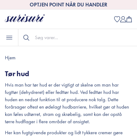
OPTJEN POINT NÅR DU HANDLER
Hjem
Tør hud
Hvis man har tør hud er der vigtigt at skelne om man har
fugttør (dehydreret) eller fedttør hud. Ved fedt
tør hud har
huden en nedsat funktion til at producere nok talg. Dette
forårsager oftest en ødelagt hudbarriere, hvilket gør at huden
kan føles udtørret, stram og skrøbelig, samt kan der opstå
tørre hudflager i flere områder af ansigtet.
Her kan fugtgivende produkter og lidt tykkere cremer gøre