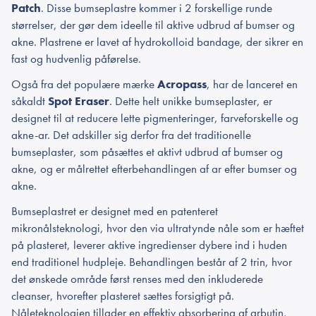
Patch
. Disse bumseplastre kommer i 2 forskellige runde
størrelser, der gør dem ideelle til aktive udbrud af bumser og
akne. Plastrene er lavet af hydrokolloid bandage, der sikrer en
fast og hudvenlig påførelse.
Også fra det populære mærke
Acropass
, har de lanceret en
såkaldt
Spot Eraser
. Dette helt unikke bumseplaster, er
designet til at reducere lette pigmenteringer, farveforskelle og
akne-ar. Det adskiller sig derfor fra det traditionelle
bumseplaster, som påsættes et aktivt udbrud af bumser og
akne, og er målrettet efterbehandlingen af ar efter bumser og
akne.
Bumseplastret er designet med en patenteret
mikronålsteknologi, hvor den via ultratynde nåle som er hæftet
på plasteret, leverer aktive ingredienser dybere ind i huden
end traditionel hudpleje. Behandlingen består af 2 trin, hvor
det ønskede område først renses med den inkluderede
cleanser, hvorefter plasteret sættes forsigtigt på.
Nåleteknologien tillader en effektiv absorbering af arbutin,