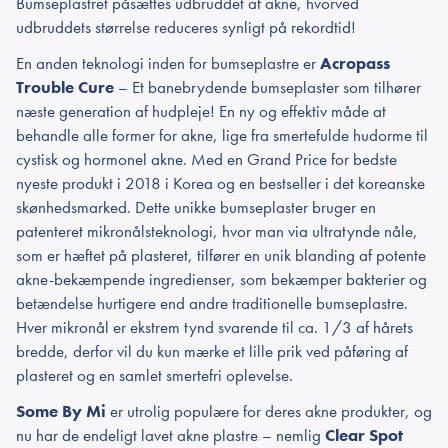
Bumseplastret påsættes udbruddet af akne, hvorved
udbruddets størrelse reduceres synligt på rekordtid!
En anden teknologi inden for bumseplastre er
Acropass
Trouble Cure
– Et banebrydende bumseplaster som tilhører
næste generation af hudpleje! En ny og effektiv måde at
behandle alle former for akne, lige fra smertefulde hudorme til
cystisk og hormonel akne. Med en Grand Price for bedste
nyeste produkt i 2018 i Korea og en bestseller i det koreanske
skønhedsmarked. Dette unikke bumseplaster bruger en
patenteret mikronålsteknologi, hvor man via ultratynde nåle,
som er hæftet på plasteret, tilfører en unik blanding af potente
akne-bekæmpende ingredienser, som bekæmper bakterier og
betændelse hurtigere end andre traditionelle bumseplastre.
Hver mikronål er ekstrem tynd svarende til ca. 1/3 af hårets
bredde, derfor vil du kun mærke et lille prik ved påføring af
plasteret og en samlet smertefri oplevelse.
Some By Mi
er utrolig populære for deres akne produkter, og
nu har de endeligt lavet akne plastre – nemlig
Clear Spot