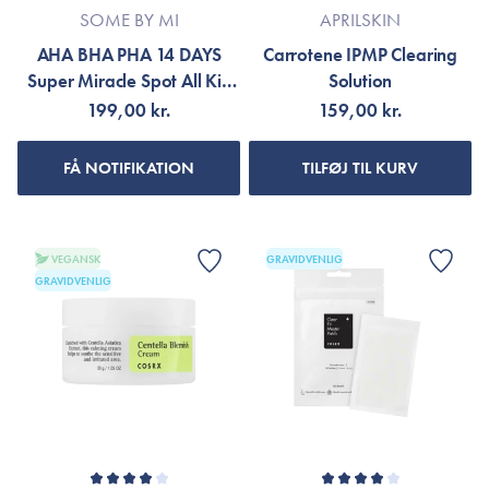
SOME BY MI
APRILSKIN
AHA BHA PHA 14 DAYS
Carrotene IPMP Clearing
Super Miracle Spot All Kill
Solution
Cream
199,00 kr.
159,00 kr.
FÅ NOTIFIKATION
TILFØJ TIL KURV
VEGANSK
GRAVIDVENLIG
GRAVIDVENLIG