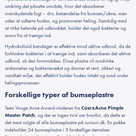
omkring det påsatte område, hvor det absorberer
overskydende fugt – dvs. betændelse fra bumsen/akne, men
uden at udtørre huden, og promoverer heling. Samtidig med
at virke helende på udbruddet, holder det også bakterier og
snavs fra at trænge ind.
Hydrokolloid bandager er effektive imod aktive udbrud, da de
forhindrer bakterier i at trænge ind, samt absorberer det aktive
udbrud, så den formindskes. Disse plastre vil modvirke
ardannelse og bakterievækst og danner et rent, sikkert og
vandtæt miljø, der effektivt holder huden intakt og sund under
helingsprocessen.
Forskellige typer af bumseplastre
Teen Vouge Acne Award-vinderen fra
Cosrx
Acne Pimple
Master Patch
, og der er ingen tvivl om hvorfor, da dette er
det mest solgte af alle bumseplastre på surisuri.dk. En pakke
indeholder 24 bumseplastre i 3 forskellige størrelser.