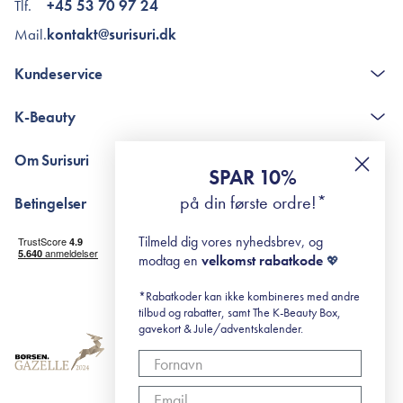
Tlf.
+45 53 70 97 24
Mail.
kontakt@surisuri.dk
Kundeservice
Kontakt
K-Beauty
The K-Beauty Box - spørgsmål og svar
Pointshop - spørgsmål og svar
De 10 Trin
Om Surisuri
RE-ZIP
Retinol for begyndere
SPAR 10%
Returportal
surisuri's mini guide til rosacea
Min historie
på din første ordre!*
Betingelser
Black Friday
Levering og returnering
Tilmeld dig vores nyhedsbrev, og
Handelsbetingelser
modtag en
velkomst rabatkode
💖
Abonnementsbetingelser
Privatlivspolitik
*Rabatkoder kan ikke kombineres med andre
tilbud og rabatter, samt The K-Beauty Box,
Cookiepolitik
gavekort & Jule/adventskalender.