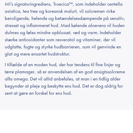
MI’s signaturingrediens, Truecica™, som indeholder centella
asiatica, tea tree og koreansk malurt, vil solcremen virke
beroligende, helende og betændelsesdæmpende på sensitiv,
stresset og inflammeret hud. Med kølende aloevera vil huden
dulmes og føles mindre opblusset, rød og varm. Indeholder
stærke antioxidanter som resveratol og vitaminer, der vil
udglatte, fugte og styrke hudbarrieren, som vil genvinde en
glat og mere ensartet hudstruktur.
I tilfælde af en moden hud, der har tendens til fine linjer og
tørre plamager, så er anvendelsen af en god ansigtssolcreme
alfa omega. Det vil altid anbefales, at man i en tidlig alder
begynder at pleje og beskytte ens hud. Det er dog aldrig for
sent at gøre en forskel for ens hud.