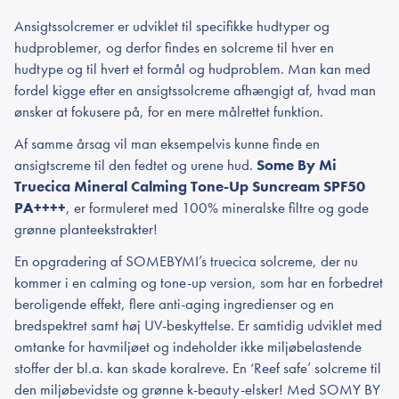
Ansigtssolcremer er udviklet til specifikke hudtyper og
hudproblemer, og derfor findes en solcreme til hver en
hudtype og til hvert et formål og hudproblem. Man kan med
fordel kigge efter en ansigtssolcreme afhængigt af, hvad man
ønsker at fokusere på, for en mere målrettet funktion.
Af samme årsag vil man eksempelvis kunne finde en
ansigtscreme til den fedtet og urene hud.
Some By Mi
Truecica Mineral Calming Tone-Up Suncream SPF50
PA++++
, er formuleret med 100% mineralske filtre og gode
grønne planteekstrakter!
En opgradering af SOMEBYMI’s truecica solcreme, der nu
kommer i en calming og tone-up version, som har en forbedret
beroligende effekt, flere anti-aging ingredienser og en
bredspektret samt høj UV-beskyttelse. Er samtidig udviklet med
omtanke for havmiljøet og indeholder ikke miljøbelastende
stoffer der bl.a. kan skade koralreve. En ‘Reef safe’ solcreme til
den miljøbevidste og grønne k-beauty-elsker! Med SOMY BY