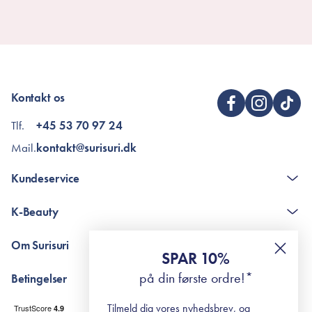
Kontakt os
Tlf.
+45 53 70 97 24
Mail.
kontakt@surisuri.dk
Kundeservice
Kontakt
K-Beauty
The K-Beauty Box - spørgsmål og svar
Pointshop - spørgsmål og svar
De 10 Trin
Om Surisuri
RE-ZIP
Retinol for begyndere
SPAR 10%
Returportal
surisuri's mini guide til rosacea
Min historie
på din første ordre!*
Betingelser
Black Friday
Levering og returnering
Tilmeld dig vores nyhedsbrev, og