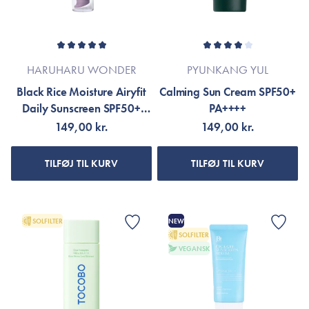
HARUHARU WONDER
PYUNKANG YUL
Black Rice Moisture Airyfit
Calming Sun Cream SPF50+
Daily Sunscreen SPF50+
PA++++
PA++++
149,00 kr.
149,00 kr.
TILFØJ TIL KURV
TILFØJ TIL KURV
SOLFILTER
NEW
SOLFILTER
VEGANSK