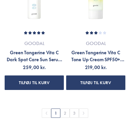
GOODAL
GOODAL
Green Tangerine Vita C
Green Tangerine Vita C
Dark Spot Care Sun Serum
Tone Up Cream SPF50+
SPF50+ PA++++
PA++++
259,00 kr.
219,00 kr.
TILFØJ TIL KURV
TILFØJ TIL KURV
1
2
3