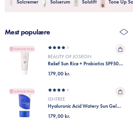
Solcremer
Solserum
Solstift
Tone Up S
Mest populære
SURISURI PICKS
BEAUTY OF JOSEON
Relief Sun Rice + Probiotics SPF50+
PA++++
179,00 kr.
SURISURI PICKS
ISNTREE
Hyaluronic Acid Watery Sun Gel
SPF50+ PA++++
179,00 kr.