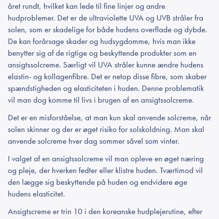
året rundt, hvilket kan lede til fine linjer og andre
hudproblemer. Det er de ultraviolette UVA og UVB stråler fra
solen, som er skadelige for både hudens overflade og dybde.
De kan forårsage skader og hudsygdomme, hvis man ikke
benytter sig af de rigtige og beskyttende produkter som en
ansigtssolcreme. Særligt vil UVA stråler kunne ændre hudens
elastin- og kollagenfibre. Det er netop disse fibre, som skaber
spændstigheden og elasticiteten i huden. Denne problematik
vil man dog komme til livs i brugen af en ansigtssolcreme.
Det er en misforståelse, at man kun skal anvende solcreme, når
solen skinner og der er øget risiko for solskoldning. Man skal
anvende solcreme hver dag sommer såvel som vinter.
I valget af en ansigtssolcreme vil man opleve en øget næring
og pleje, der hverken fedter eller klistre huden. Tværtimod vil
den lægge sig beskyttende på huden og endvidere øge
hudens elasticitet.
Ansigtscreme er trin 10 i den koreanske hudplejerutine, efter