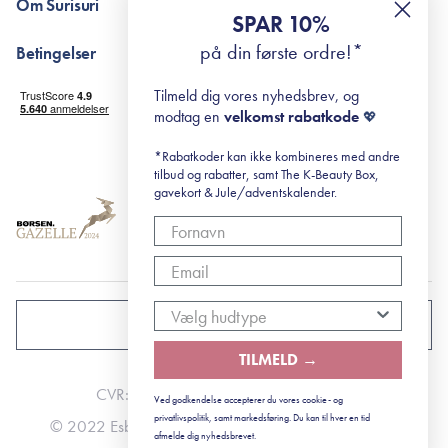
Om Surisuri
RE-ZIP
Retinol for begyndere
SPAR 10%
Returportal
surisuri's mini guide til rosacea
Min historie
på din første ordre!*
Betingelser
Black Friday
Levering og returnering
Tilmeld dig vores nyhedsbrev, og
Handelsbetingelser
modtag en
velkomst rabatkode
💖
Abonnementsbetingelser
Privatlivspolitik
*Rabatkoder kan ikke kombineres med andre
tilbud og rabatter, samt The K-Beauty Box,
Cookiepolitik
gavekort & Jule/adventskalender.
DANMARK
TILMELD →
CVR: 41492252
Ved godkendelse accepterer du vores cookie- og
privatlivspolitik, samt markedsføring. Du kan til hver en tid
© 2022 Esbjerg - Storstrømsvej 42, 6715 Esbjerg N
afmelde dig nyhedsbrevet.