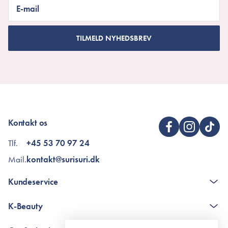
E-mail
TILMELD NYHEDSBREV
Kontakt os
Tlf.
+45 53 70 97 24
Mail.
kontakt@surisuri.dk
Kundeservice
Kontakt
K-Beauty
The K-Beauty Box - spørgsmål og svar
Pointshop - spørgsmål og svar
De 10 Trin