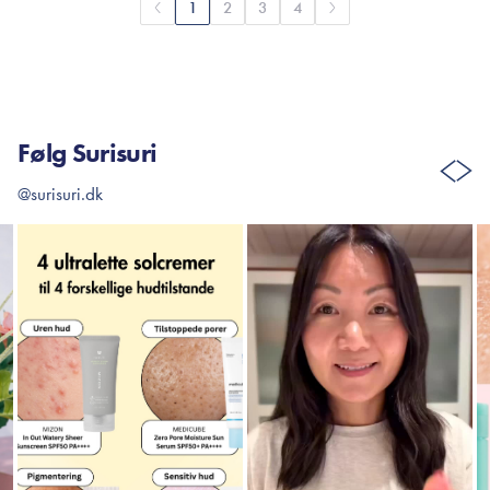
1
2
3
4
Følg Surisuri
@surisuri.dk