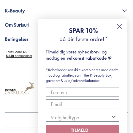
Kontakt
K-Beauty
The K-Beauty Box - spørgsmål og svar
Pointshop - spørgsmål og svar
De 10 Trin
Om Surisuri
RE-ZIP
Retinol for begyndere
SPAR 10%
Returportal
surisuri's mini guide til rosacea
Min historie
på din første ordre!*
Betingelser
Black Friday
Levering og returnering
Tilmeld dig vores nyhedsbrev, og
Handelsbetingelser
modtag en
velkomst rabatkode
💖
Abonnementsbetingelser
Privatlivspolitik
*Rabatkoder kan ikke kombineres med andre
tilbud og rabatter, samt The K-Beauty Box,
Cookiepolitik
gavekort & Jule/adventskalender.
DANMARK
TILMELD →