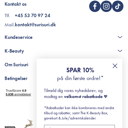
Kontakt os
Tlf.
+45 53 70 97 24
Mail.
kontakt@surisuri.dk
Kundeservice
Kontakt
K-Beauty
The K-Beauty Box - spørgsmål og svar
Pointshop - spørgsmål og svar
De 10 Trin
Om Surisuri
RE-ZIP
Retinol for begyndere
SPAR 10%
Returportal
surisuri's mini guide til rosacea
Min historie
på din første ordre!*
Betingelser
Black Friday
Levering og returnering
Tilmeld dig vores nyhedsbrev, og
Handelsbetingelser
modtag en
velkomst rabatkode
💖
Abonnementsbetingelser
Privatlivspolitik
*Rabatkoder kan ikke kombineres med andre
tilbud og rabatter, samt The K-Beauty Box,
Cookiepolitik
gavekort & Jule/adventskalender.