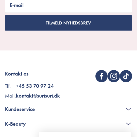
E-mail
TILMELD NYHEDSBREV
Kontakt os
Tlf.
+45 53 70 97 24
Mail.
kontakt@surisuri.dk
Kundeservice
Kontakt
K-Beauty
The K-Beauty Box - spørgsmål og svar
Pointshop - spørgsmål og svar
De 10 Trin