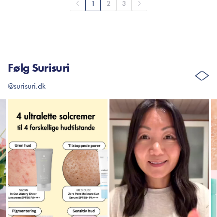
1
2
3
Følg Surisuri
@surisuri.dk