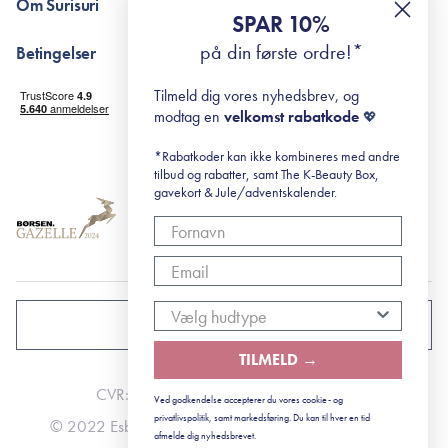
Om Surisuri
RE-ZIP
Retinol for begyndere
SPAR 10%
Returportal
surisuri's mini guide til rosacea
Min historie
på din første ordre!*
Betingelser
Black Friday
Levering og returnering
Tilmeld dig vores nyhedsbrev, og
Handelsbetingelser
modtag en
velkomst rabatkode
💖
Abonnementsbetingelser
Privatlivspolitik
*Rabatkoder kan ikke kombineres med andre
tilbud og rabatter, samt The K-Beauty Box,
Cookiepolitik
gavekort & Jule/adventskalender.
DANMARK
TILMELD →
CVR: 41492252
Ved godkendelse accepterer du vores cookie- og
privatlivspolitik, samt markedsføring. Du kan til hver en tid
© 2022 Esbjerg - Storstrømsvej 42, 6715 Esbjerg N
afmelde dig nyhedsbrevet.