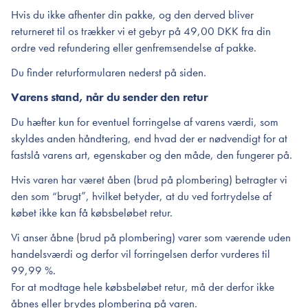
Hvis du ikke afhenter din pakke, og den derved bliver
returneret til os trækker vi et gebyr på 49,00 DKK fra din
ordre ved refundering eller genfremsendelse af pakke.
Du finder returformularen nederst på siden.
Varens stand, når du sender den retur
Du hæfter kun for eventuel forringelse af varens værdi, som
skyldes anden håndtering, end hvad der er nødvendigt for at
fastslå varens art, egenskaber og den måde, den fungerer på.
Hvis varen har været åben (brud på plombering) betragter vi
den som “brugt”, hvilket betyder, at du ved fortrydelse af
købet ikke kan få købsbeløbet retur.
Vi anser åbne (brud på plombering) varer som værende uden
handelsværdi og derfor vil forringelsen derfor vurderes til
99,99 %.
For at modtage hele købsbeløbet retur, må der derfor ikke
åbnes eller brydes plombering på varen.