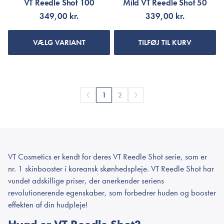
VT Reedle Shot 100
Mild VT Reedle Shot 50
349,00 kr.
339,00 kr.
VÆLG VARIANT
TILFØJ TIL KURV
1
2
VT Cosmetics er kendt for deres VT Reedle Shot serie, som er
nr. 1 skinbooster i koreansk skønhedspleje. VT Reedle Shot har
vundet adskillige priser, der anerkender seriens
revolutionerende egenskaber, som forbedrer huden og booster
effekten af din hudpleje!