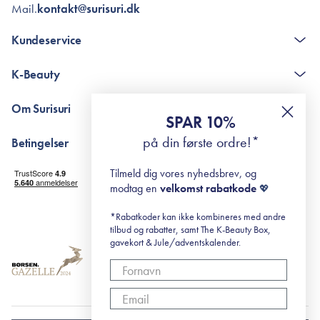
Mail.
kontakt@surisuri.dk
Kundeservice
Kontakt
K-Beauty
The K-Beauty Box - spørgsmål og svar
Pointshop - spørgsmål og svar
De 10 Trin
Om Surisuri
RE-ZIP
Retinol for begyndere
SPAR 10%
Returportal
surisuri's mini guide til rosacea
Min historie
på din første ordre!*
Betingelser
Black Friday
Levering og returnering
Tilmeld dig vores nyhedsbrev, og
Handelsbetingelser
modtag en
velkomst rabatkode
💖
Abonnementsbetingelser
Privatlivspolitik
*Rabatkoder kan ikke kombineres med andre
tilbud og rabatter, samt The K-Beauty Box,
Cookiepolitik
gavekort & Jule/adventskalender.