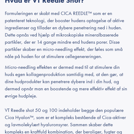
Hvad er VT Reedle Shot?
Formuleringen er skabt med CICA REEDLE™ som er en
patenteret teknologi, der booster hudens optagelse af aktive
ingredienser og tillader en dybere penetrering ned i huden.
Dette opnås ved hjælp af mikroskopiske mineralbaserede
partikler, der er 14 gange mindre end hudens porer. Disse
partikler skaber en micro-needling effekt, der føles som små
nåle på huden for at stimulere cellegenereringen.
Micro-needling effekten er dermed med til at stimulere din
huds egen kollagenproduktion samtidig med, at den gør, at
dine hudprodukter kan penetrere dybere ind i din hud, og
dermed opnår man en boostende og mere effektiv effekt af sin
øvrige hudpleje.
VT Reedle shot 50 og 100 indeholder begge den populære
Cica Hyalon™, som er et kompleks bestående af Cica-aktiver
og lavmolekylært hyaluronsyrer. Sammen skaber dette
kompleks en kraftfuld kombination, der beroliger, fugter og