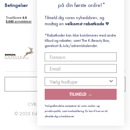
Returportal
surisuri's mini guide til rosacea
Min historie
på din første ordre!*
Betingelser
Black Friday
Levering og returnering
Tilmeld dig vores nyhedsbrev, og
Handelsbetingelser
modtag en
velkomst rabatkode
💖
Abonnementsbetingelser
Privatlivspolitik
*Rabatkoder kan ikke kombineres med andre
tilbud og rabatter, samt The K-Beauty Box,
Cookiepolitik
gavekort & Jule/adventskalender.
DANMARK
TILMELD →
CVR: 41492252
Ved godkendelse accepterer du vores cookie- og
privatlivspolitik, samt markedsføring. Du kan til hver en tid
© 2022 Esbjerg - Storstrømsvej 42, 6715 Esbjerg N
afmelde dig nyhedsbrevet.