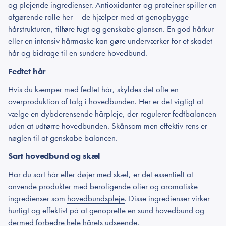
og plejende ingredienser. Antioxidanter og proteiner spiller en
afgørende rolle her – de hjælper med at genopbygge
hårstrukturen, tilføre fugt og genskabe glansen. En god
hårkur
eller en intensiv hårmaske kan gøre underværker for et skadet
hår og bidrage til en sundere hovedbund.
Fedtet hår
Hvis du kæmper med fedtet hår, skyldes det ofte en
overproduktion af talg i hovedbunden. Her er det vigtigt at
vælge en dybderensende hårpleje, der regulerer fedtbalancen
uden at udtørre hovedbunden. Skånsom men effektiv rens er
nøglen til at genskabe balancen.
Sart hovedbund og skæl
Har du sart hår eller døjer med skæl, er det essentielt at
anvende produkter med beroligende olier og aromatiske
ingredienser som
hovedbundspleje
. Disse ingredienser virker
hurtigt og effektivt på at genoprette en sund hovedbund og
dermed forbedre hele hårets udseende.