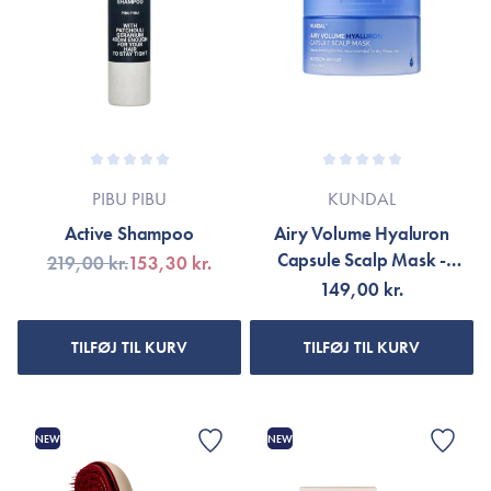
PIBU PIBU
KUNDAL
Active Shampoo
Airy Volume Hyaluron
Capsule Scalp Mask -
219,00 kr.
153,30 kr.
Blossom Breeze
149,00 kr.
TILFØJ TIL KURV
TILFØJ TIL KURV
NEW
NEW