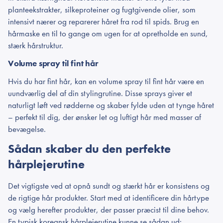
planteekstrakter, silkeproteiner og fugtgivende olier, som
intensivt nærer og reparerer håret fra rod til spids. Brug en
hårmaske en til to gange om ugen for at opretholde en sund,
stærk hårstruktur.
Volume spray til fint hår
Hvis du har fint hår, kan en volume spray til fint hår være en
uundværlig del af din stylingrutine. Disse sprays giver et
naturligt løft ved rødderne og skaber fylde uden at tynge håret
– perfekt til dig, der ønsker let og luftigt hår med masser af
bevægelse.
Sådan skaber du den perfekte
hårplejerutine
Det vigtigste ved at opnå sundt og stærkt hår er konsistens og
de rigtige hår produkter. Start med at identificere din hårtype
og vælg herefter produkter, der passer præcist til dine behov.
En typisk koreansk hårplejerutine kunne se sådan ud: