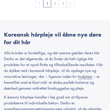
1
2
3
Koreansk hårpleje vil åbne nye døre
for dit hår
Alle kvinder er forskellige, og det samme gælder deres hår.
Derfor er det afgørende, at du finder de helt rigtige hår
produkter for at opnå flotte og tilfredsstillende resultater. Når
du dykker ned i koreansk hårpleje, vil du opdage nye og
innovative løsninger, der – ligesom inden for
hudpleje
– er
fremstillet med et klart mål: at skabe perfekt balance og
skønhed gennem målrettet forebyggelse og pleje.
K-beauty hårpleje handler i høj grad om at tilpasse
produkterne til individuelle behov. Derfor er
ingredienssammensætningerne nøje udvalgt, så de arbejder