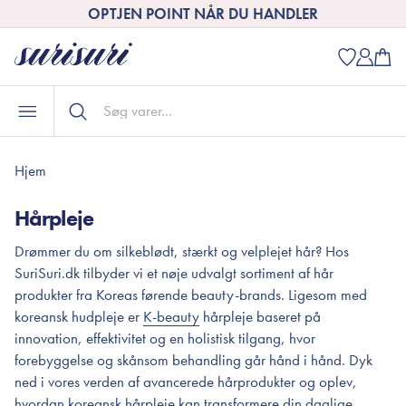
OPTJEN POINT NÅR DU HANDLER
Hjem
Hårpleje
Drømmer du om silkeblødt, stærkt og velplejet hår? Hos
SuriSuri.dk tilbyder vi et nøje udvalgt sortiment af hår
produkter fra Koreas førende beauty-brands. Ligesom med
koreansk hudpleje er
K-beauty
hårpleje baseret på
innovation, effektivitet og en holistisk tilgang, hvor
forebyggelse og skånsom behandling går hånd i hånd. Dyk
ned i vores verden af avancerede hårprodukter og oplev,
hvordan koreansk hårpleje kan transformere din daglige