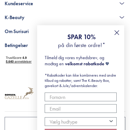
Kundeservice
Kontakt
K-Beauty
The K-Beauty Box - spørgsmål og svar
Pointshop - spørgsmål og svar
De 10 Trin
Om Surisuri
RE-ZIP
Retinol for begyndere
SPAR 10%
Returportal
surisuri's mini guide til rosacea
Min historie
på din første ordre!*
Betingelser
Black Friday
Levering og returnering
Tilmeld dig vores nyhedsbrev, og
Handelsbetingelser
modtag en
velkomst rabatkode
💖
Abonnementsbetingelser
Privatlivspolitik
*Rabatkoder kan ikke kombineres med andre
tilbud og rabatter, samt The K-Beauty Box,
Cookiepolitik
gavekort & Jule/adventskalender.
DANMARK