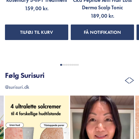
Rosemary 3-in-1 Treatment
Cica Peptide Anti Hair Loss
Derma Scalp Tonic
159,00 kr.
189,00 kr.
TILFØJ TIL KURV
FÅ NOTIFIKATION
Følg Surisuri
@surisuri.dk