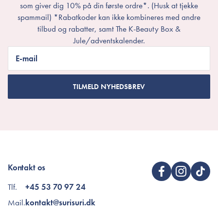
som giver dig 10% på din første ordre*. (Husk at tjekke
spammail) *Rabatkoder kan ikke kombineres med andre
tilbud og rabatter, samt The K-Beauty Box &
Jule/adventskalender.
E-mail
TILMELD NYHEDSBREV
Kontakt os
Tlf.
+45 53 70 97 24
Mail.
kontakt@surisuri.dk