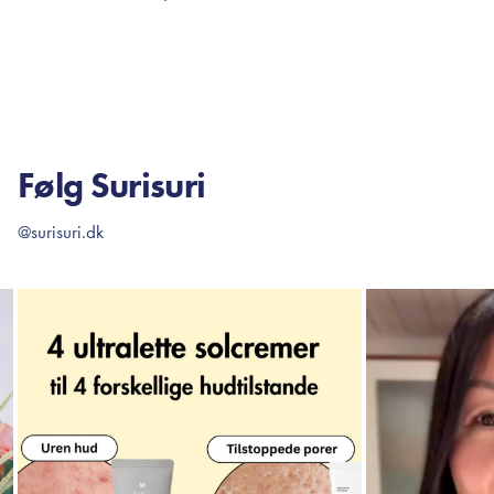
TILFØJ TIL KURV
TI
Følg Surisuri
@surisuri.dk