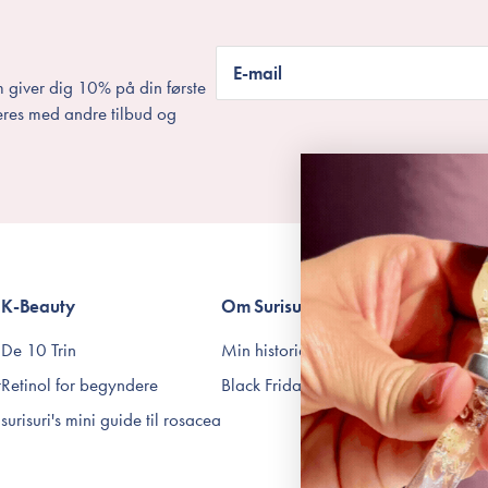
E-mail
 giver dig 10% på din første
eres med andre tilbud og
K-Beauty
Om Surisuri
Betingelser
De 10 Trin
Min historie
Levering og returnering
r
Retinol for begyndere
Black Friday
Handelsbetingelser
surisuri's mini guide til rosacea
Abonnementsbetingelse
Privatlivspolitik