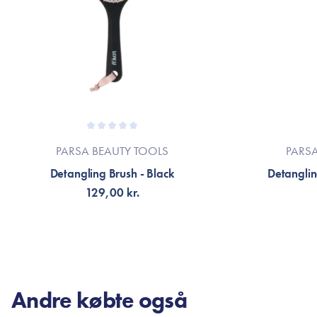
PARSA BEAUTY TOOLS
PARS
Detangling Brush - Black
Detanglin
129,00 kr.
TILFØJ TIL KURV
TI
Andre købte også