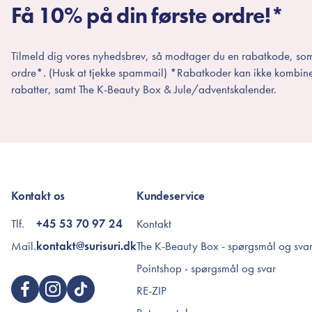
Få 10% på din første ordre!*
Tilmeld dig vores nyhedsbrev, så modtager du en rabatkode, som
ordre*. (Husk at tjekke spammail) *Rabatkoder kan ikke kombin
rabatter, samt The K-Beauty Box & Jule/adventskalender.
Kontakt os
Kundeservice
Tlf.
+45 53 70 97 24
Kontakt
Mail.
kontakt@surisuri.dk
The K-Beauty Box - spørgsmål og sva
Pointshop - spørgsmål og svar
RE-ZIP