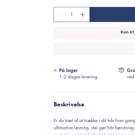
Accessories
Make-Up Pensler
1
Toilettasker
Hårtilbehør
Rensetilbehør
Rejsestørrelser
På lager
Gra
je
1-2 dages levering
ved
Beskrivelse
Er du træt af at trække i dit hår hver ga
ultimative løsning, der gør hår børstning 
er skabt med kærlighed til dit hår og pass