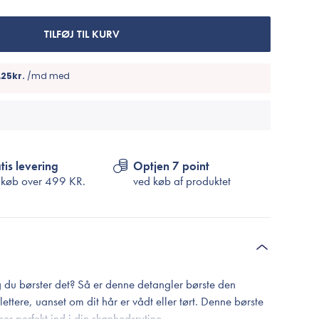
Cosrx
TIRTIR
TILFØJ TIL KURV
Biodance
Medicube
VT Cosmetics
tis levering
Optjen 7 point
 køb over
499 KR.
ved køb af produktet
ng du børster det? Så er denne detangler børste den
lettere, uanset om dit hår er vådt eller tørt. Denne børste
er perfekt ind i din skønhedsrutine.