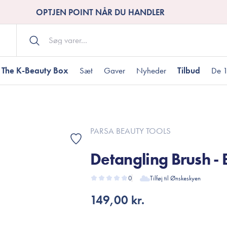
OPTJEN POINT NÅR DU HANDLER
The K-Beauty Box
Sæt
Gaver
Nyheder
Tilbud
De 1
Kropspleje
Bodywash
ombineret hud
nti-age
aver til under DKK 200
Tør hud
Tilstoppede porer
Gaver til under DK
PARSA BEAUTY TOOLS
Bodyscrub
Detangling Brush - 
Bodylotion
Bodyoil
ødme
avesæt
0
Tilføj til Ønskeskyen
Dehydreret hud
Gavekort
Håndpleje
149,00 kr.
Fodpleje