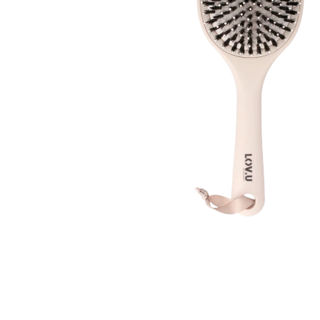
Øjenpleje
Læber
Rosacea
Ansigtscreme
Negle
Solcreme
Hårpleje
Ansigtsmaske
Bumseplastre/spot
Shampoo
behandling
Balsam
Hårkur
Hårstyling
Hovedbundsple