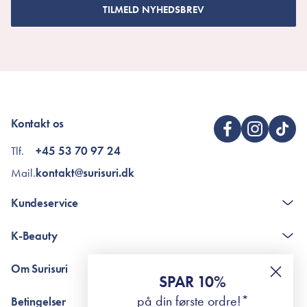
TILMELD NYHEDSBREV
Kontakt os
Tlf.
+45 53 70 97 24
Mail.
kontakt@surisuri.dk
Kundeservice
Kontakt
K-Beauty
The K-Beauty Box - spørgsmål og svar
Pointshop - spørgsmål og svar
De 10 Trin
Om Surisuri
RE-ZIP
Retinol for begyndere
SPAR 10%
Returportal
surisuri's mini guide til rosacea
Min historie
på din første ordre!*
Betingelser