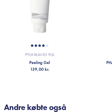
PYUNKANG YUL
Peeling Gel
PH
139,00 kr.
TILFØJ TIL KURV
FÅ 
Andre købte også