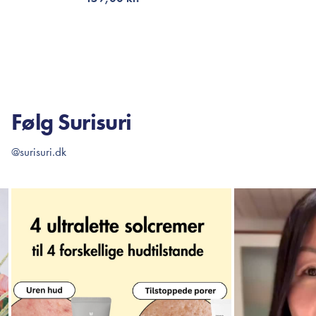
FÅ NOTIFIKATION
FÅ 
Følg Surisuri
@surisuri.dk