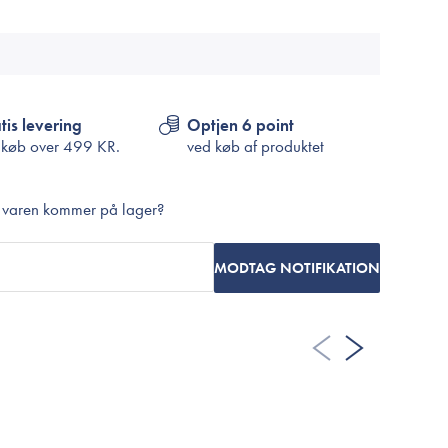
Cosrx
TIRTIR
Biodance
Medicube
VT Cosmetics
tis levering
Optjen 6 point
 køb over
499 KR.
ved køb af produktet
r varen kommer på lager?
MODTAG NOTIFIKATION