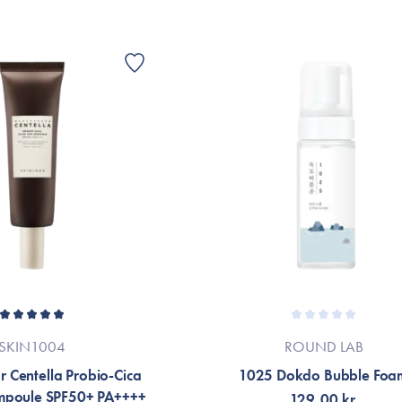
SKIN1004
ROUND LAB
 Centella Probio-Cica
1025 Dokdo Bubble Foa
mpoule SPF50+ PA++++
129,00 kr.