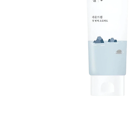
Øjenpleje
Læber
Rosacea
Ansigtscreme
Negle
Solcreme
Hårpleje
Ansigtsmaske
Bumseplastre/spot
Shampoo
behandling
Balsam
Hårkur
Hårstyling
Hovedbundsple