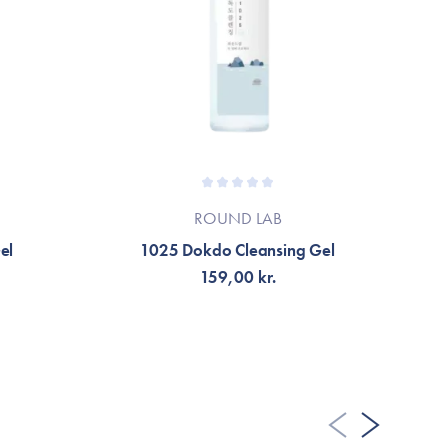
ROUND LAB
el
1025 Dokdo Cleansing Gel
H
159,00 kr.
FÅ NOTIFIKATION