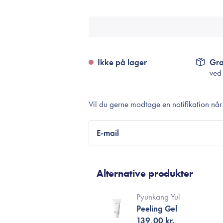
Accessories
Make-Up Pensler
Toilettasker
Hårtilbehør
Ikke på lager
Gra
Rensetilbehør
ved
Rejsestørrelser
Vil du gerne modtage en notifikation nå
je
E-mail
Alternative produkter
Pyunkang Yul
Peeling Gel
139,00 kr.