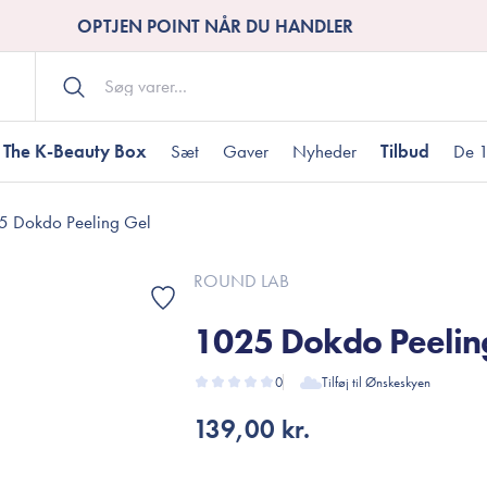
OPTJEN POINT NÅR DU HANDLER
The K-Beauty Box
Sæt
Gaver
Nyheder
Tilbud
De 1
5 Dokdo Peeling Gel
Kropspleje
Bodywash
ombineret hud
nti-age
aver til under DKK 200
Tør hud
Tilstoppede porer
Gaver til under DK
ROUND LAB
Bodyscrub
1025 Dokdo Peelin
Bodylotion
Bodyoil
ødme
avesæt
0
Tilføj til Ønskeskyen
Dehydreret hud
Gavekort
Håndpleje
139,00 kr.
Fodpleje