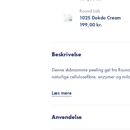
Round Lab
1025 Dokdo Cream
199,00 kr.
Beskrivelse
Denne skånsomme peeling gel fra Round 
naturlige cellulosefibre, enzymer og mil
Denne trio fjerner effektivt døde hudcel
Læs mere
som bidrager til en mere glat, jævn og en
slibekorn og traditionelle syrer som AHA o
hud, som har brug for en mere blid eksfol
Anvendelse
Peelinggelen indeholder 8 typer hyaluron
udtørres under peeling. Dette kombinere