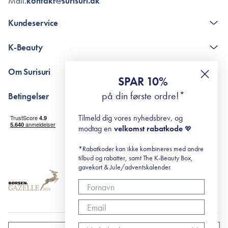
Mail.
kontakt@surisuri.dk
Kundeservice
Kontakt
K-Beauty
The K-Beauty Box - spørgsmål og svar
Pointshop - spørgsmål og svar
De 10 Trin
Om Surisuri
RE-ZIP
Retinol for begyndere
SPAR 10%
Returportal
surisuri's mini guide til rosacea
Min historie
på din første ordre!*
Betingelser
Black Friday
Levering og returnering
Tilmeld dig vores nyhedsbrev, og
Handelsbetingelser
modtag en
velkomst rabatkode
💖
Abonnementsbetingelser
Privatlivspolitik
*Rabatkoder kan ikke kombineres med andre
tilbud og rabatter, samt The K-Beauty Box,
Cookiepolitik
gavekort & Jule/adventskalender.