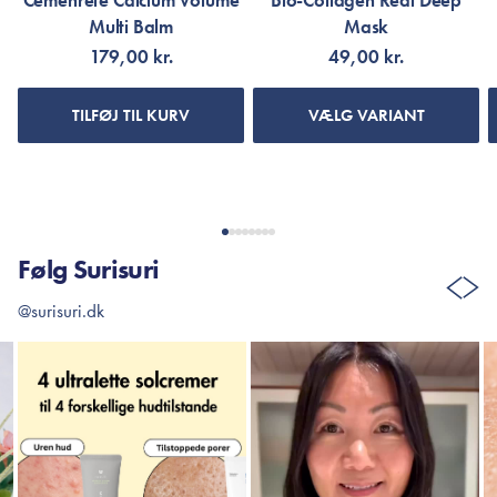
Cemenrete Calcium Volume
Bio-Collagen Real Deep
Multi Balm
Mask
179,00 kr.
49,00 kr.
TILFØJ TIL KURV
VÆLG VARIANT
Følg Surisuri
@surisuri.dk