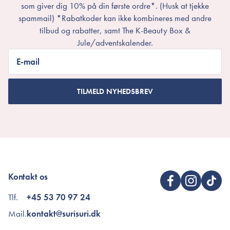
som giver dig 10% på din første ordre*. (Husk at tjekke
spammail) *Rabatkoder kan ikke kombineres med andre
tilbud og rabatter, samt The K-Beauty Box &
Jule/adventskalender.
E-mail
TILMELD NYHEDSBREV
Kontakt os
Tlf.
+45 53 70 97 24
Mail.
kontakt@surisuri.dk