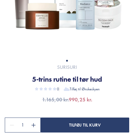
SURISURI
5-trins rutine til tør hud
0
Tilføj til Ønskeskyen
1.165,00 kr.
990,25 kr.
1
TILFØJ TIL KURV