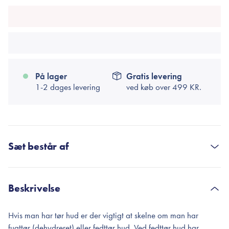
På lager
Gratis levering
1-2 dages levering
ved køb over
499 KR.
Sæt består af
HEIMISH
All Clean Balm, All Clean Balm: 120 ml (Heimish)
Beskrivelse
169,00 kr.
Hvis man har tør hud er der vigtigt at skelne om man har
HARUHARU WONDER
fugttør (dehydreret) eller fedttør hud. Ved fedttør hud har
Black Rice Moisture 5.5 Soft Cleansing Gel,