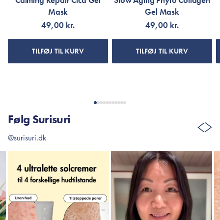
Calming Repair Cica Gel
Slow Aging Phyto Collagen
Mask
Gel Mask
49,00 kr.
49,00 kr.
TILFØJ TIL KURV
TILFØJ TIL KURV
Følg Surisuri
@surisuri.dk