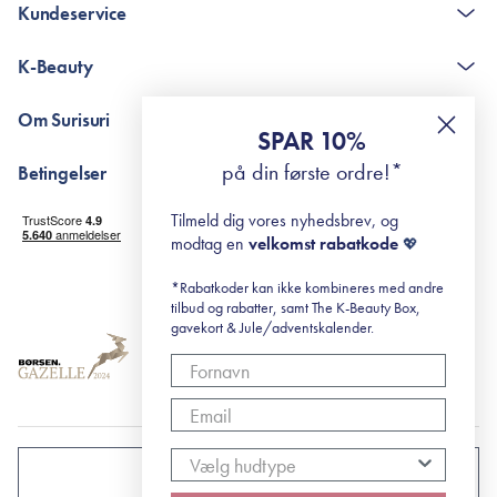
Kundeservice
Kontakt
K-Beauty
The K-Beauty Box - spørgsmål og svar
Pointshop - spørgsmål og svar
De 10 Trin
Om Surisuri
RE-ZIP
Retinol for begyndere
SPAR 10%
Returportal
surisuri's mini guide til rosacea
Min historie
på din første ordre!*
Betingelser
Black Friday
Levering og returnering
Tilmeld dig vores nyhedsbrev, og
Handelsbetingelser
modtag en
velkomst rabatkode
💖
Abonnementsbetingelser
Privatlivspolitik
*Rabatkoder kan ikke kombineres med andre
tilbud og rabatter, samt The K-Beauty Box,
Cookiepolitik
gavekort & Jule/adventskalender.
DANMARK