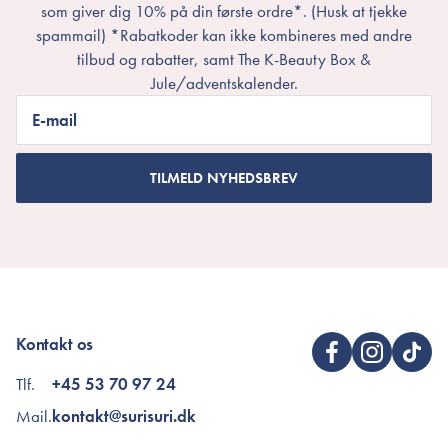
som giver dig 10% på din første ordre*. (Husk at tjekke
spammail) *Rabatkoder kan ikke kombineres med andre
tilbud og rabatter, samt The K-Beauty Box &
Jule/adventskalender.
E-mail
TILMELD NYHEDSBREV
Kontakt os
Tlf.
+45 53 70 97 24
Mail.
kontakt@surisuri.dk