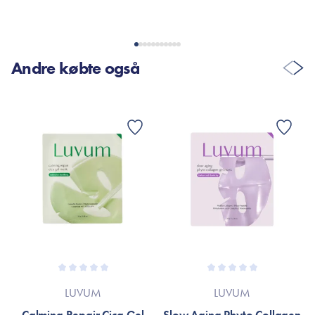
Er dette tilfældet henvises til produktemballage eller til
mærket’s officielle hjemmeside.
Andre købte også
LUVUM
LUVUM