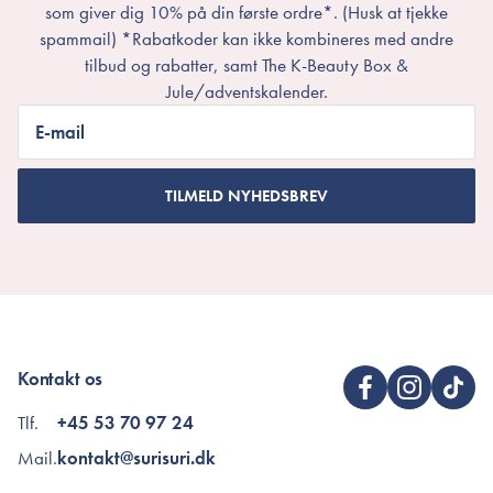
som giver dig 10% på din første ordre*. (Husk at tjekke
spammail) *Rabatkoder kan ikke kombineres med andre
tilbud og rabatter, samt The K-Beauty Box &
Jule/adventskalender.
E-mail
TILMELD NYHEDSBREV
Kontakt os
Tlf.
+45 53 70 97 24
Mail.
kontakt@surisuri.dk