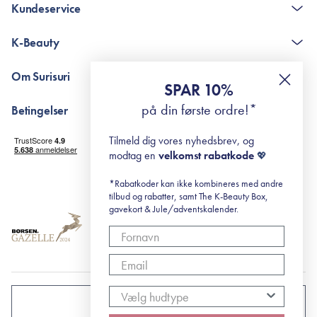
Kundeservice
Kontakt
K-Beauty
The K-Beauty Box - spørgsmål og svar
Pointshop - spørgsmål og svar
De 10 Trin
Om Surisuri
RE-ZIP
Retinol for begyndere
SPAR 10%
Returportal
surisuri's mini guide til rosacea
Min historie
på din første ordre!*
Betingelser
Black Friday
Levering og returnering
Tilmeld dig vores nyhedsbrev, og
Handelsbetingelser
modtag en
velkomst rabatkode
💖
Abonnementsbetingelser
Privatlivspolitik
*Rabatkoder kan ikke kombineres med andre
tilbud og rabatter, samt The K-Beauty Box,
Cookiepolitik
gavekort & Jule/adventskalender.
DANMARK