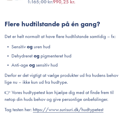
1.165,00 kr.
990,25 kr.
Flere hudtilstande på én gang?
Det er helt normalt at have flere hudtilstande samtidig – fx:
Sensitiv
og
uren hud
Dehydreret
og
pigmenteret hud
Anti-age
og
sensitiv hud
Derfor er det vigtigt at vælge produkter ud fra hudens behov
lige nu – ikke kun ud fra hudtype.
👉 Vores hudtypetest kan hjælpe dig med at finde frem til
netop din huds behov og give personlige anbefalinger.
Tag testen her:
https://www.surisuri.dk/hudtypetest