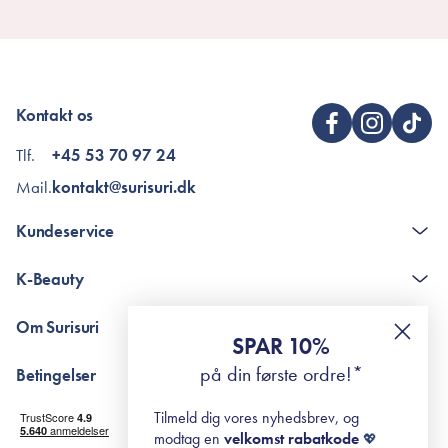
Kontakt os
Tlf.
+45 53 70 97 24
Mail.
kontakt@surisuri.dk
Kundeservice
Kontakt
K-Beauty
The K-Beauty Box - spørgsmål og svar
Pointshop - spørgsmål og svar
De 10 Trin
Om Surisuri
RE-ZIP
Retinol for begyndere
SPAR 10%
Returportal
surisuri's mini guide til rosacea
Min historie
på din første ordre!*
Betingelser
Black Friday
Levering og returnering
Tilmeld dig vores nyhedsbrev, og
Handelsbetingelser
modtag en
velkomst rabatkode
💖