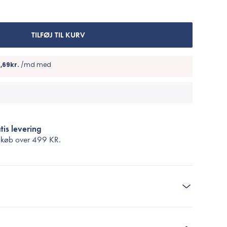
Cosrx
TIRTIR
Biodance
TILFØJ TIL KURV
Medicube
VT Cosmetics
tis levering
 køb over
499 KR.
eansing Oil, Black Rice Moisture Deep Cleansing