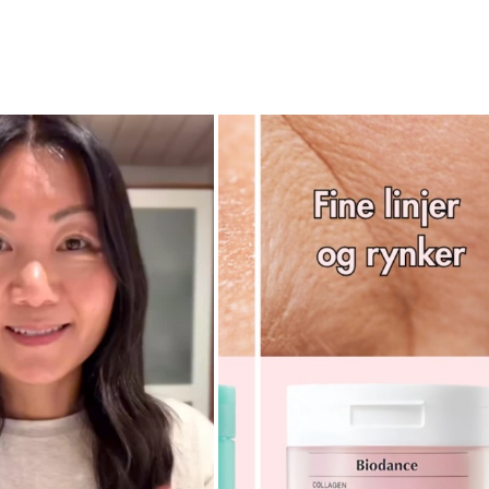
250 ml.
Trin 4: Serum
Jumiso D-Panthenol Barrier Sooth
Denne beroligende og mildt eksfolierende
Soothing linjen, som er skabt til at sty
samtidig med at den giver ro og lindring 
Det unikke ved dette serum er dets indho
zonen og forebygger udbrud i form af bu
hudplejerutine, med ekstra fokus på pore
Formuleringen indeholder D-panthenol af k
inflammation og støtter hudens naturlige
antibakteriel effekt, der mindsker acnef
Zink reducerer også overdreven talgprodu
bidrager til en mere ensartet hudtekstur.