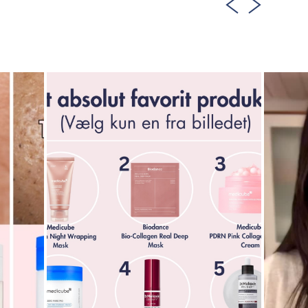
ing Serum
 serum fra Jumiso er en del af D-Panthenol Barrier
rke, genopbygge og beskytte hudens barrierefunktioner
til meget sensitiv hud.
ld af BHA, som opløser talg i porerne, balancerer T-
mser og hudorme. Perfekt til din beroligende
r og hudtekstur.
linisk kvalitet, som effektivt lindrer rødme, mindsker
 regenerering. Indholdet af Zink giver samtidig en mild
orårsagende bakterier og holder huden og porerne rene.
ktion og forebygger tilstopninger i porerne, hvilket