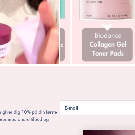
Serumet er beriget med unikke glycolipide
styrker hudbarrieren og mindsker det tr
Dette støttes op med 10 forskellige hyalu
og på overfladen, hvilket efterlader hud
Indeholder ikke parabener, silikone, sul
Velegnet til alle hudtyper og særligt mege
70 ml.
Trin 5: Ansigtscreme
Anua 3 Ceramide Panthenol Moistu
Denne barrierestyrkende creme kombiner
E-mail
naturlige forsvar mod miljøpåvirkninger,
 giver dig 10% på din første
du oplever problemer med irritation, rød
eres med andre tilbud og
denne dagcreme din go-to for at skabe 
Cremen indeholder tre typer ceramider 