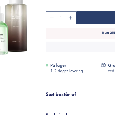
Accessories
Make-Up Pensler
1
Toilettasker
Hårtilbehør
Rensetilbehør
Rejsestørrelser
je
På lager
Gra
1-2 dages levering
ved
Sæt består af
HARUHARU WONDER
Black Rice Moisture Deep Cl