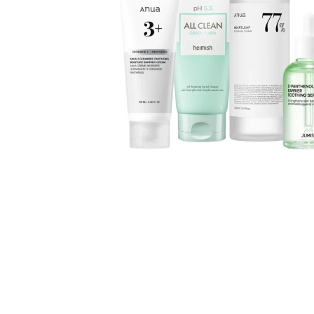
Øjenpleje
Læber
Rosacea
Ansigtscreme
Negle
Solcreme
Hårpleje
Ansigtsmaske
Bumseplastre/spot
Shampoo
behandling
Balsam
Hårkur
Hårstyling
Hovedbundsple