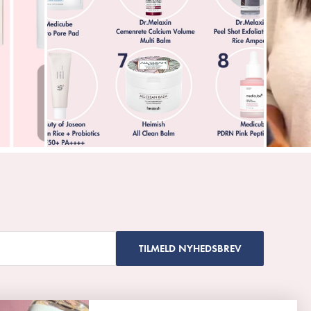
r, som efterligner hudens naturlige lipider, hvilket
ansdermale fugttab som holder huden smidig og elastisk.
ronsyrer som tilfører huden intensiv fugt både i dybden
en gennemfugtet, silkeblød og strålende.
fater, udtørrende alkoholer, mineralolie og parfume
t sensitiv hud.
re Barrier Cream
er ceramider og panthenol for at optimere hudens
 udefrakommende irritanter og uønskede partikler. Hvis
TILMELD NYHEDSBREV
me, akne, fugttab, svækket hudbarriere og tør hud er
balance og ro.
som styrker hudens cellematrix og genopbygger det