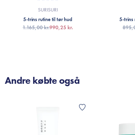
SURISURI
5-trins rutine til tør hud
5-trins 
1.165,00 kr.
990,25 kr.
895,0
TILFØJ TIL KURV
FÅ 
Andre købte også