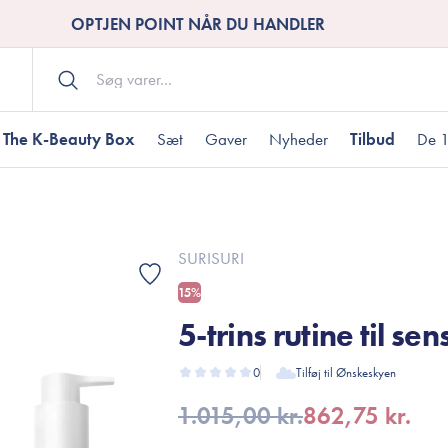
OPTJEN POINT NÅR DU HANDLER
The K-Beauty Box
Sæt
Gaver
Nyheder
Tilbud
De 1
Kropspleje
Bodywash
ombineret hud
nti-age
aver til under DKK 200
Tør hud
Tilstoppede porer
Gaver til under DK
SURISURI
Bodyscrub
15%
Bodylotion
5-trins rutine til sen
Bodyoil
ødme
avesæt
Dehydreret hud
Gavekort
Håndpleje
0
Tilføj til Ønskeskyen
Fodpleje
1.015,00 kr.
862,75 kr.