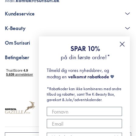
Mail.
kontakt@surisuri.dk
Kundeservice
Kontakt
K-Beauty
The K-Beauty Box - spørgsmål og svar
Pointshop - spørgsmål og svar
De 10 Trin
Om Surisuri
RE-ZIP
Retinol for begyndere
SPAR 10%
Returportal
surisuri's mini guide til rosacea
Min historie
på din første ordre!*
Betingelser
Black Friday
Levering og returnering
Tilmeld dig vores nyhedsbrev, og
Handelsbetingelser
modtag en
velkomst rabatkode
💖
Abonnementsbetingelser
Privatlivspolitik
*Rabatkoder kan ikke kombineres med andre
tilbud og rabatter, samt The K-Beauty Box,
Cookiepolitik
gavekort & Jule/adventskalender.