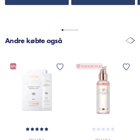
*Ingredienslisten kan muligvis være ændret grundet løbende
produktforbedringer.
Er dette tilfældet henvises til produktemballage eller til
mærket’s officielle hjemmeside.
Andre købte også
50%
SURISURI PICKS