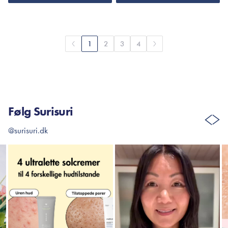
1
2
3
4
Følg Surisuri
@surisuri.dk