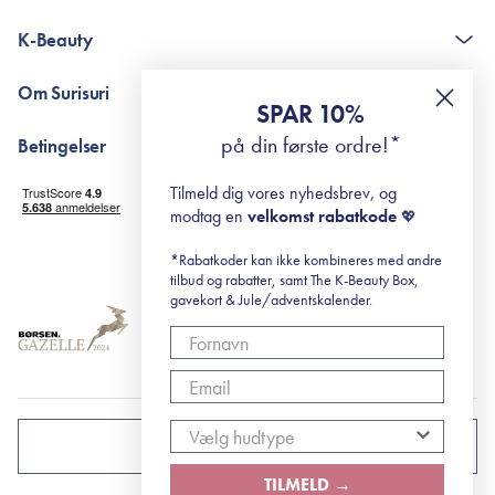
Kontakt
K-Beauty
The K-Beauty Box - spørgsmål og svar
Pointshop - spørgsmål og svar
De 10 Trin
Om Surisuri
RE-ZIP
Retinol for begyndere
SPAR 10%
Returportal
surisuri's mini guide til rosacea
Min historie
på din første ordre!*
Betingelser
Black Friday
Levering og returnering
Tilmeld dig vores nyhedsbrev, og
Handelsbetingelser
modtag en
velkomst rabatkode
💖
Abonnementsbetingelser
Privatlivspolitik
*Rabatkoder kan ikke kombineres med andre
tilbud og rabatter, samt The K-Beauty Box,
Cookiepolitik
gavekort & Jule/adventskalender.
DANMARK
TILMELD →