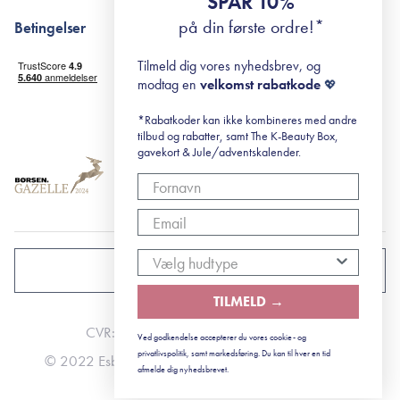
SPAR 10%
Returportal
surisuri's mini guide til rosacea
Min historie
på din første ordre!*
Betingelser
Black Friday
Levering og returnering
Tilmeld dig vores nyhedsbrev, og
Handelsbetingelser
modtag en
velkomst rabatkode
💖
Abonnementsbetingelser
Privatlivspolitik
*Rabatkoder kan ikke kombineres med andre
tilbud og rabatter, samt The K-Beauty Box,
Cookiepolitik
gavekort & Jule/adventskalender.
DANMARK
TILMELD →
CVR: 41492252
Ved godkendelse accepterer du vores cookie- og
privatlivspolitik, samt markedsføring. Du kan til hver en tid
© 2022 Esbjerg - Storstrømsvej 42, 6715 Esbjerg N
afmelde dig nyhedsbrevet.