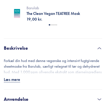
Barulab
The Clean Vegan TEATREE Mask
19,00 kr.
Beskrivelse
Forkæl din hud med denne veganske og intensivt fugtgivende
sheetmaske fra Barulab, særligt velegnet til tør og dehydreret
hud. Med 1.000 ppm olivenolie ekstrakt som stjerneingrediens
tilfører masken dyb næring, styrker hudens barrier og
Læs mere
efterlader huden velfugtet og strålende.
Allantoin bidrager til at berolige irriteret hud og stimulere
cellefornyelse, hvilket hjælper med at mindske ujævnheder og
Anvendelse
styrke hudbarrieren, samtidigt bidrager en blanding af