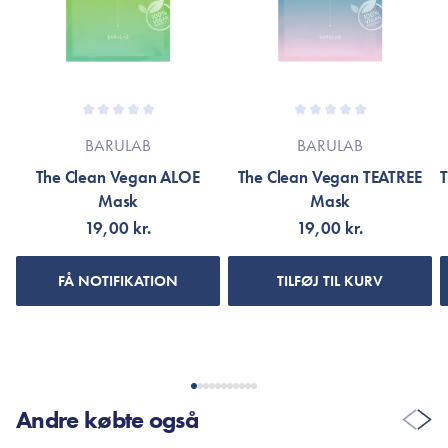
Er dette tilfældet henvises til produktemballage eller til
mærket’s officielle hjemmeside.
BARULAB
BARULAB
The Clean Vegan ALOE
The Clean Vegan TEATREE
Mask
Mask
19,00 kr.
19,00 kr.
FÅ NOTIFIKATION
TILFØJ TIL KURV
Andre købte også