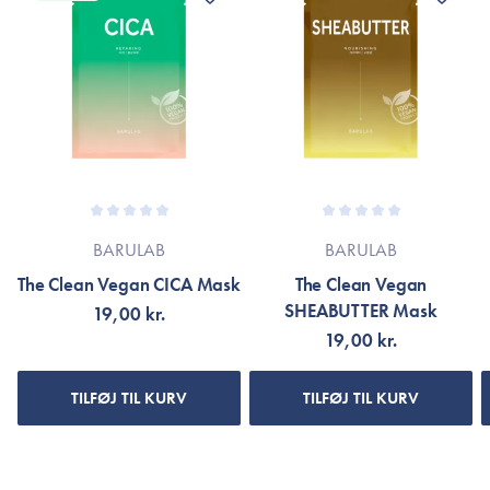
*Ingredienslisten kan muligvis være ændret grundet løbende
produktforbedringer.
Er dette tilfældet henvises til produktemballage eller til
mærket’s officielle hjemmeside.
BARULAB
BARULAB
The Clean Vegan CICA Mask
The Clean Vegan
SHEABUTTER Mask
19,00 kr.
19,00 kr.
TILFØJ TIL KURV
TILFØJ TIL KURV