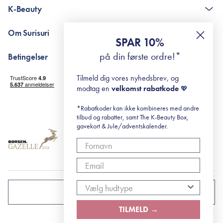
Kontakt
K-Beauty
The K-Beauty Box - spørgsmål og svar
Pointshop - spørgsmål og svar
De 10 Trin
Om Surisuri
RE-ZIP
Retinol for begyndere
SPAR 10%
Returportal
surisuri's mini guide til rosacea
Min historie
på din første ordre!*
Betingelser
Black Friday
Levering og returnering
Tilmeld dig vores nyhedsbrev, og
Handelsbetingelser
modtag en
velkomst rabatkode
💖
Abonnementsbetingelser
Privatlivspolitik
*Rabatkoder kan ikke kombineres med andre
tilbud og rabatter, samt The K-Beauty Box,
Cookiepolitik
gavekort & Jule/adventskalender.
DANMARK
TILMELD →