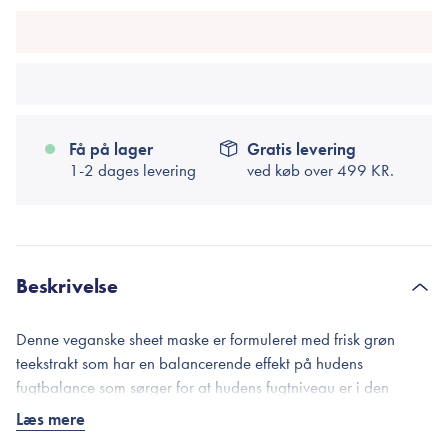
Få på lager
Gratis levering
1-2 dages levering
ved køb over
499 KR.
Beskrivelse
Denne veganske sheet maske er formuleret med frisk grøn
teekstrakt som har en balancerende effekt på hudens
fugtbalance som sørger for at hudens fugtniveau er i den
perfekte balance. Med indholdet af grøn te får din hud et
Læs mere
boost af antioxidanter og næring hvilket resulterer i en friskere