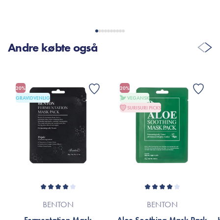
VIS FLERE ANMELDELSER
Andre købte også
20%
20%
GRAVIDVENLIG
VEGANSK
SURISURI PICKS
BENTON
BENTON