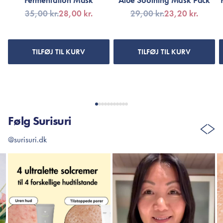
Fermentation Mask
Aloe Soothing Mask Pack
35,00 kr.
28,00 kr.
29,00 kr.
23,20 kr.
TILFØJ TIL KURV
TILFØJ TIL KURV
Følg Surisuri
@surisuri.dk