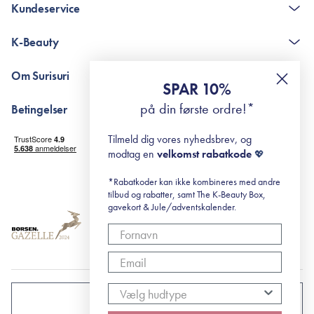
Kundeservice
Kontakt
K-Beauty
The K-Beauty Box - spørgsmål og svar
Pointshop - spørgsmål og svar
De 10 Trin
Om Surisuri
RE-ZIP
Retinol for begyndere
SPAR 10%
Returportal
surisuri's mini guide til rosacea
Min historie
på din første ordre!*
Betingelser
Black Friday
Levering og returnering
Tilmeld dig vores nyhedsbrev, og
Handelsbetingelser
modtag en
velkomst rabatkode
💖
Abonnementsbetingelser
Privatlivspolitik
*Rabatkoder kan ikke kombineres med andre
tilbud og rabatter, samt The K-Beauty Box,
Cookiepolitik
gavekort & Jule/adventskalender.
DANMARK