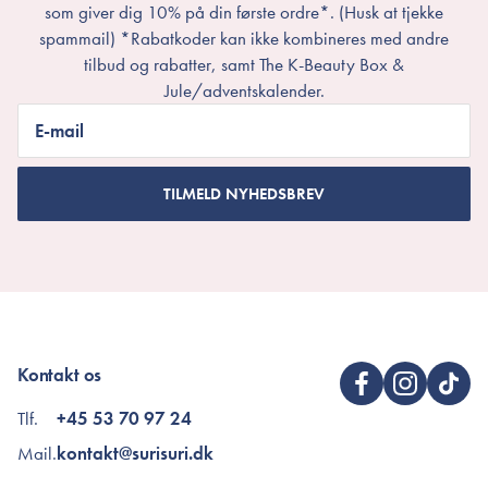
som giver dig 10% på din første ordre*. (Husk at tjekke
spammail) *Rabatkoder kan ikke kombineres med andre
tilbud og rabatter, samt The K-Beauty Box &
Jule/adventskalender.
E-mail
TILMELD NYHEDSBREV
Kontakt os
Tlf.
+45 53 70 97 24
Mail.
kontakt@surisuri.dk