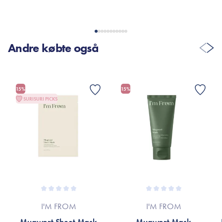
Andre købte også
15%
15%
SURISURI PICKS
I'M FROM
I'M FROM