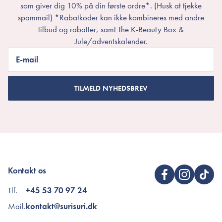
som giver dig 10% på din første ordre*. (Husk at tjekke
spammail) *Rabatkoder kan ikke kombineres med andre
tilbud og rabatter, samt The K-Beauty Box &
Jule/adventskalender.
E-mail
TILMELD NYHEDSBREV
Kontakt os
Tlf.
+45 53 70 97 24
Mail.
kontakt@surisuri.dk