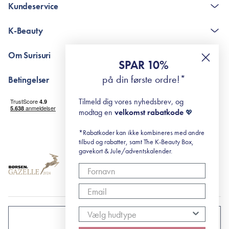
Kundeservice
Kontakt
K-Beauty
The K-Beauty Box - spørgsmål og svar
Pointshop - spørgsmål og svar
De 10 Trin
Om Surisuri
RE-ZIP
Retinol for begyndere
SPAR 10%
Returportal
surisuri's mini guide til rosacea
Min historie
på din første ordre!*
Betingelser
Black Friday
Levering og returnering
Tilmeld dig vores nyhedsbrev, og
Handelsbetingelser
modtag en
velkomst rabatkode
💖
Abonnementsbetingelser
Privatlivspolitik
*Rabatkoder kan ikke kombineres med andre
tilbud og rabatter, samt The K-Beauty Box,
Cookiepolitik
gavekort & Jule/adventskalender.
DANMARK