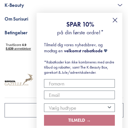
Kontakt
K-Beauty
The K-Beauty Box - spørgsmål og svar
Pointshop - spørgsmål og svar
De 10 Trin
Om Surisuri
RE-ZIP
Retinol for begyndere
SPAR 10%
Returportal
surisuri's mini guide til rosacea
Min historie
på din første ordre!*
Betingelser
Black Friday
Levering og returnering
Tilmeld dig vores nyhedsbrev, og
Handelsbetingelser
modtag en
velkomst rabatkode
💖
Abonnementsbetingelser
Privatlivspolitik
*Rabatkoder kan ikke kombineres med andre
tilbud og rabatter, samt The K-Beauty Box,
Cookiepolitik
gavekort & Jule/adventskalender.
DANMARK
TILMELD →