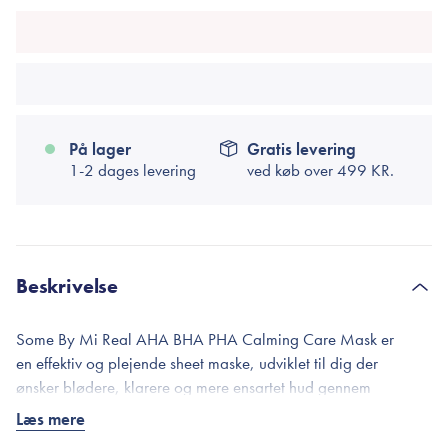
På lager
Gratis levering
1-2 dages levering
ved køb over
499 KR.
Beskrivelse
Some By Mi Real AHA BHA PHA Calming Care Mask er
en effektiv og plejende sheet maske, udviklet til dig der
ønsker blødere, klarere og mere ensartet hud gennem
både skånsom eksfoliering og beroligelse.
Læs mere
Masken kombinerer tre typer frugtsyrer AHA, BHA og PH, som