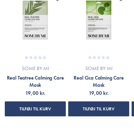
mærket’s officielle hjemmeside.
Velegnet til alle hudtyper, især god til fedtet, kombineret hud
og tilstoppede porer.
1 stk.
SOME BY MI
SOME BY MI
Real Teatree Calming Care
Real Cica Calming Care
Mask
Mask
19,00 kr.
19,00 kr.
TILFØJ TIL KURV
TILFØJ TIL KURV