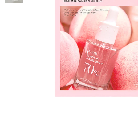
Øjenpleje
Læber
Rosacea
Ansigtscreme
Negle
Solcreme
Hårpleje
Ansigtsmaske
Bumseplastre/spot
Shampoo
behandling
Balsam
Hårkur
Hårstyling
Hovedbundsple