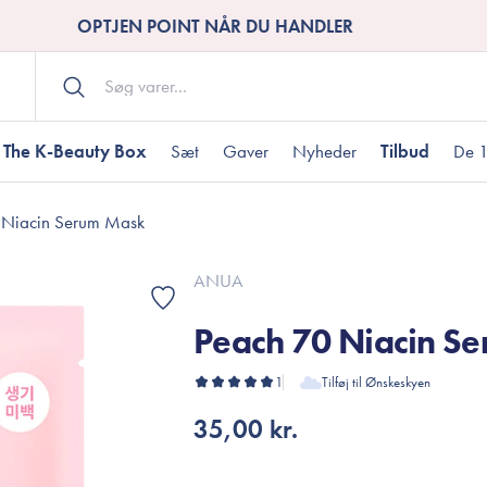
OPTJEN POINT NÅR DU HANDLER
The K-Beauty Box
Sæt
Gaver
Nyheder
Tilbud
De 1
 Niacin Serum Mask
Kropspleje
Bodywash
ombineret hud
nti-age
aver til under DKK 200
Tør hud
Tilstoppede porer
Gaver til under DK
ANUA
Bodyscrub
Peach 70 Niacin S
Bodylotion
Bodyoil
ødme
avesæt
1
Tilføj til Ønskeskyen
Dehydreret hud
Gavekort
Håndpleje
35,00 kr.
Fodpleje