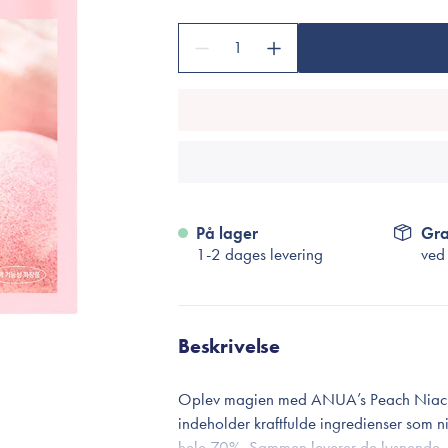
Accessories
Make-Up Pensler
1
Toilettasker
Hårtilbehør
Rensetilbehør
Rejsestørrelser
På lager
Gra
je
1-2 dages levering
ved
Beskrivelse
Oplev magien med ANUA’s Peach Niacin 
indeholder kraftfulde ingredienser som n
hele 70%. Sammen leverer de lysnende, 