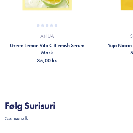
ANUA
S
Green Lemon Vita C Blemish Serum
Yuja Niacin
Mask
S
35,00 kr.
TILFØJ TIL KURV
TI
Følg Surisuri
@surisuri.dk