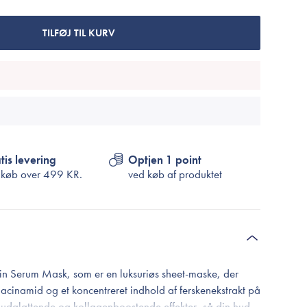
Cosrx
TIRTIR
TILFØJ TIL KURV
Biodance
Medicube
VT Cosmetics
tis levering
Optjen 1 point
 køb over
499 KR.
ved køb af produktet
Serum Mask, som er en luksuriøs sheet-maske, der
iacinamid og et koncentreret indhold af ferskenekstrakt på
udglattende og kollagenboostende effekter, så din hud