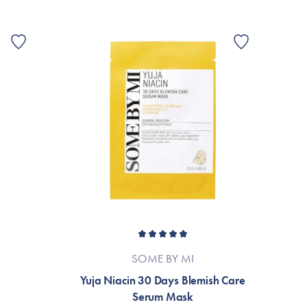
(Parfum)
 efterlader huden fugtet og glødende.
ret grundet løbende produktforbedringer.
allage eller til mærket’s officielle hjemmeside.
SOME BY MI
Yuja Niacin 30 Days Blemish Care
Serum Mask