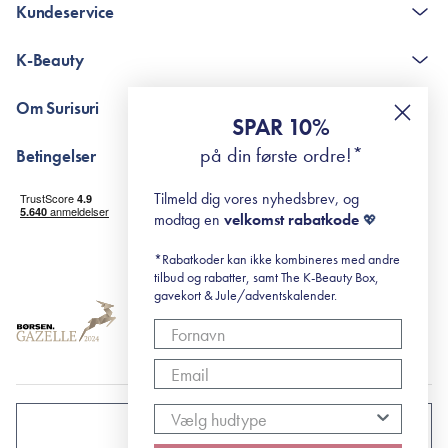
Kundeservice
Kontakt
K-Beauty
The K-Beauty Box - spørgsmål og svar
Pointshop - spørgsmål og svar
De 10 Trin
Om Surisuri
RE-ZIP
Retinol for begyndere
SPAR 10%
Returportal
surisuri's mini guide til rosacea
Min historie
på din første ordre!*
Betingelser
Black Friday
Levering og returnering
Tilmeld dig vores nyhedsbrev, og
Handelsbetingelser
modtag en
velkomst rabatkode
💖
Abonnementsbetingelser
Privatlivspolitik
*Rabatkoder kan ikke kombineres med andre
tilbud og rabatter, samt The K-Beauty Box,
Cookiepolitik
gavekort & Jule/adventskalender.
DANMARK