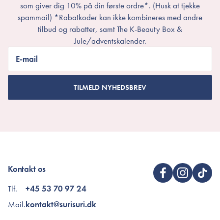
som giver dig 10% på din første ordre*. (Husk at tjekke
spammail) *Rabatkoder kan ikke kombineres med andre
tilbud og rabatter, samt The K-Beauty Box &
Jule/adventskalender.
E-mail
TILMELD NYHEDSBREV
Kontakt os
Tlf.
+45 53 70 97 24
Mail.
kontakt@surisuri.dk