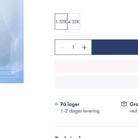
Accessories
Make-Up Pensler
Toilettasker
1 STK
4 STK
Hårtilbehør
Rensetilbehør
1
Rejsestørrelser
je
På lager
Gra
1-2 dages levering
ved