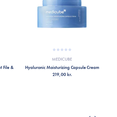
MEDICUBE
t File &
Hyaluronic Moisturizing Capsule Cream
219,00 kr.
TILFØJ TIL KURV