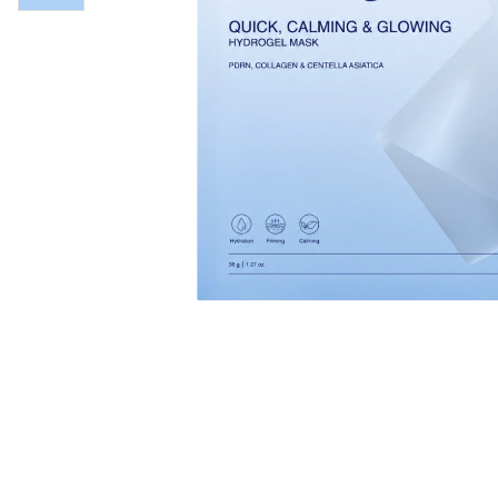
Øjenpleje
Læber
Rosacea
Ansigtscreme
Negle
Solcreme
Hårpleje
Ansigtsmaske
Bumseplastre/spot
Shampoo
behandling
Balsam
Hårkur
Hårstyling
Hovedbundsple