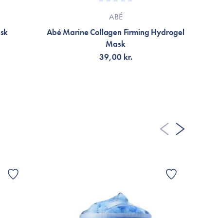
ABÉ
ask
Abé Marine Collagen Firming Hydrogel
A
Mask
39,00 kr.
TILFØJ TIL KURV