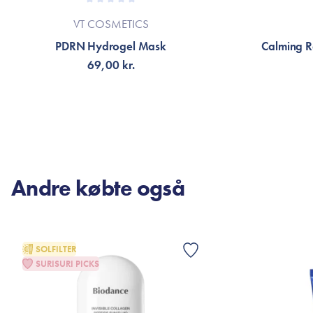
VT COSMETICS
PDRN Hydrogel Mask
Calming R
69,00 kr.
TILFØJ TIL KURV
TI
Andre købte også
SOLFILTER
SURISURI PICKS