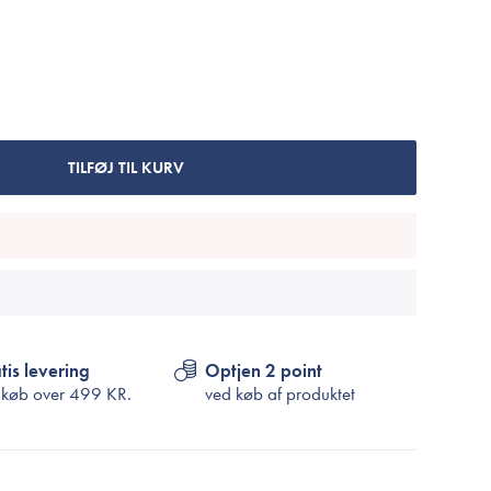
Cosrx
TIRTIR
Biodance
Medicube
VT Cosmetics
TILFØJ TIL KURV
tis levering
Optjen 2 point
 køb over
499 KR.
ved køb af produktet