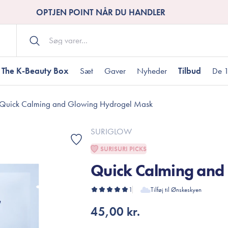
OPTJEN POINT NÅR DU HANDLER
The K-Beauty Box
Sæt
Gaver
Nyheder
Tilbud
De 1
Quick Calming and Glowing Hydrogel Mask
Kropspleje
Bodywash
ombineret hud
nti-age
aver til under DKK 200
Tør hud
Tilstoppede porer
Gaver til under DK
SURIGLOW
Bodyscrub
SURISURI PICKS
Bodylotion
Quick Calming and
Bodyoil
ødme
avesæt
Dehydreret hud
Gavekort
Håndpleje
1
Tilføj til Ønskeskyen
Fodpleje
45,00 kr.