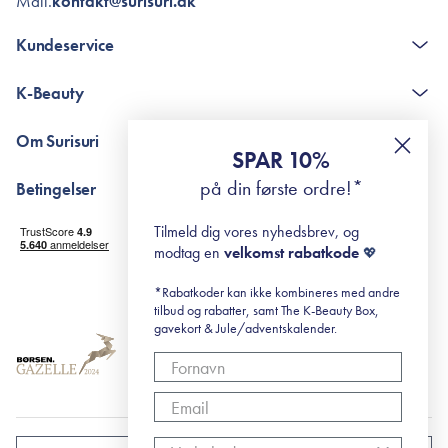
Mail.
kontakt@surisuri.dk
Kundeservice
Kontakt
K-Beauty
The K-Beauty Box - spørgsmål og svar
Pointshop - spørgsmål og svar
De 10 Trin
Om Surisuri
RE-ZIP
Retinol for begyndere
SPAR 10%
Returportal
surisuri's mini guide til rosacea
Min historie
på din første ordre!*
Betingelser
Black Friday
Levering og returnering
Tilmeld dig vores nyhedsbrev, og
Handelsbetingelser
modtag en
velkomst rabatkode
💖
Abonnementsbetingelser
Privatlivspolitik
*Rabatkoder kan ikke kombineres med andre
tilbud og rabatter, samt The K-Beauty Box,
Cookiepolitik
gavekort & Jule/adventskalender.