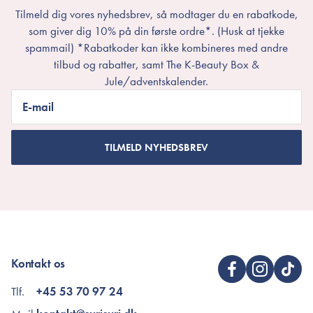
Polyglyceryl-3 Methylglucose Distearate, Cetearyl Glucoside,
Tilmeld dig vores nyhedsbrev, så modtager du en rabatkode,
Sorbitan Olivate, Cetearyl Alcohol, Lactobionic Acid(100
som giver dig 10% på din første ordre*. (Husk at tjekke
ppm), Citric Acid(11 ppm), Ammonium
spammail) *Rabatkoder kan ikke kombineres med andre
Acryloyldimethyltaurate/VP Copolymer, 1,2-Hexanediol,
tilbud og rabatter, samt The K-Beauty Box &
Benzyl Glycol, Ethylhexylglycerin, Raspberry Ketone,
Jule/adventskalender.
Disodium EDTA, Mentha Piperita (Peppermint) Oil, Limonene
E-mail
*Ingredienslisten kan muligvis være ændret grundet løbende
produktforbedringer.
Er dette tilfældet henvises til produktemballage eller til
TILMELD NYHEDSBREV
mærket’s officielle hjemmeside.
Kontakt os
Tlf.
+45 53 70 97 24