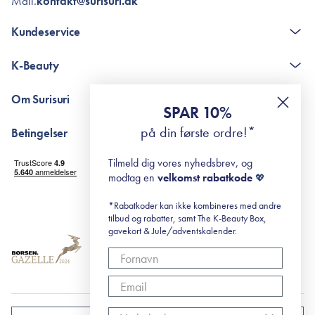
Mail.
kontakt@surisuri.dk
Kundeservice
Kontakt
K-Beauty
The K-Beauty Box - spørgsmål og svar
Pointshop - spørgsmål og svar
De 10 Trin
Om Surisuri
RE-ZIP
Retinol for begyndere
SPAR 10%
Returportal
surisuri's mini guide til rosacea
Min historie
på din første ordre!*
Betingelser
Black Friday
Levering og returnering
Tilmeld dig vores nyhedsbrev, og
Handelsbetingelser
modtag en
velkomst rabatkode
💖
Abonnementsbetingelser
Privatlivspolitik
*Rabatkoder kan ikke kombineres med andre
tilbud og rabatter, samt The K-Beauty Box,
Cookiepolitik
gavekort & Jule/adventskalender.