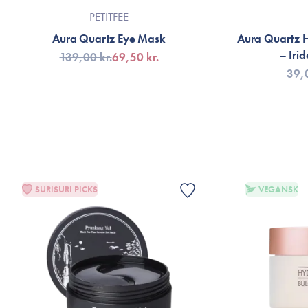
PETITFEE
Aura Quartz Eye Mask
Aura Quartz 
– Iri
139,00 kr.
69,50 kr.
39,0
TILFØJ TIL KURV
TI
SURISURI PICKS
VEGANSK