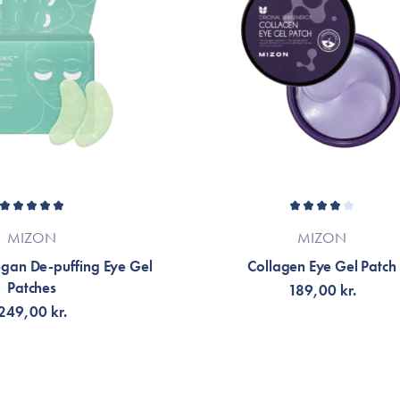
MIZON
MIZON
egan De-puffing Eye Gel
Collagen Eye Gel Patch
Patches
189,00 kr.
249,00 kr.
ÆLG VARIANT
TILFØJ TIL KURV