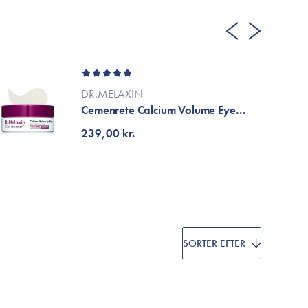
Cosrx
TIRTIR
Biodance
Medicube
SUR
VT Cosmetics
DR.MELAXIN
Cemenrete Calcium Volume Eye
Patch
239,00 kr.
SORTER EFTER