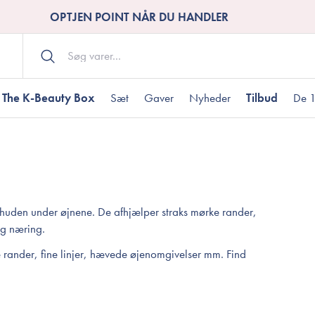
OPTJEN POINT NÅR DU HANDLER
The K-Beauty Box
Sæt
Gaver
Nyheder
Tilbud
De 1
Kropspleje
Bodywash
ombineret hud
nti-age
aver til under DKK 200
Tør hud
Tilstoppede porer
Gaver til under DK
Bodyscrub
r huden under øjnene. De afhjælper straks mørke rander,
Bodylotion
og næring.
Bodyoil
ødme
avesæt
Dehydreret hud
Gavekort
 rander, fine linjer, hævede øjenomgivelser mm. Find
Håndpleje
Fodpleje