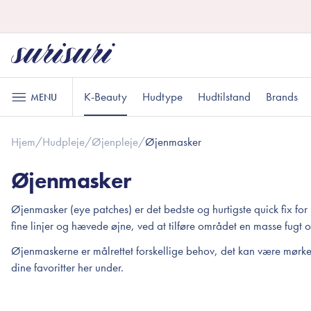
K-Beauty
Hudtype
Hudtilstand
Brands
MENU
Hjem
/
Hudpleje
/
Øjenpleje
/
Øjenmasker
Hudpleje
Læbepleje
Oliebaseret rens
Læbescrub
Normal hud
Uren hud
Gaver til under DKK 100
K
A
G
Øjenmasker
Vandbaseret rens
Læbemaske
Øjenmasker (eye patches) er det bedste og hurtigste quick fix fo
Eksfoliering
Læbepomade
fine linjer og hævede øjne, ved at tilføre området en masse fugt 
Toner
Sensitiv hud
Gaver til ham
R
G
Øjenmaskerne er målrettet forskellige behov, det kan være mørke
Makeup
Essens
dine favoritter her under.
Serum
Ansigt
Sheetmaske
Øjne