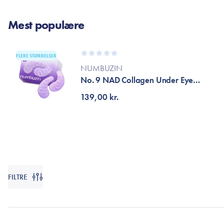
Øjenpleje
Læber
Rosacea
Ansigtscreme
Negle
Mest populære
Solcreme
Hårpleje
Ansigtsmaske
FLERE STØRRELSER
Bumseplastre/spot
Shampoo
NUMBUZIN
behandling
No. 9 NAD Collagen Under Eye
Balsam
Patches
Hårkur
139,00 kr.
Hårstyling
Hovedbundsple
FILTRE