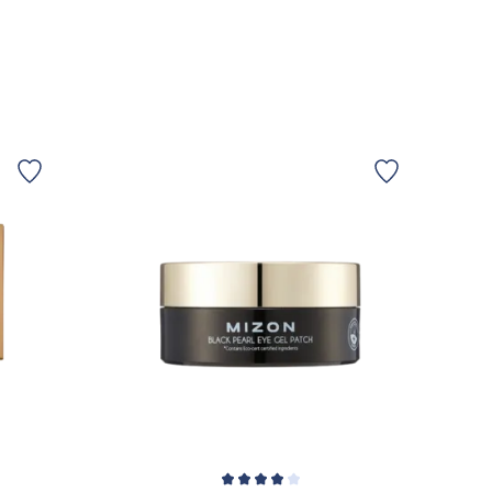
TILFØJ TIL KURV