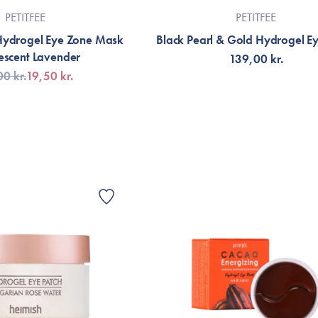
PETITFEE
PETITFEE
Hydrogel Eye Zone Mask
Black Pearl & Gold Hydrogel Ey
descent Lavender
139,00 kr.
0 kr.
19,50 kr.
LFØJ TIL KURV
VÆLG VARIANT