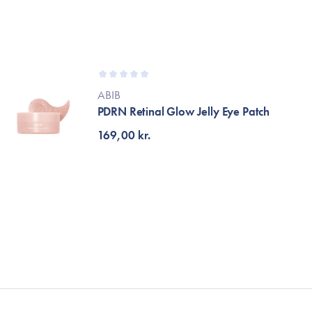
Accessories
Make-Up Pensler
Toilettasker
Hårtilbehør
Rensetilbehør
ABIB
PDRN Retinal Glow Jelly Eye Patch
Rejsestørrelser
169,00 kr.
je