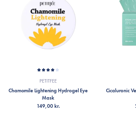
PETITFEE
Chamomile Lightening Hydrogel Eye
Cicaluronic V
Mask
149,00 kr.
TILFØJ TIL KURV
V