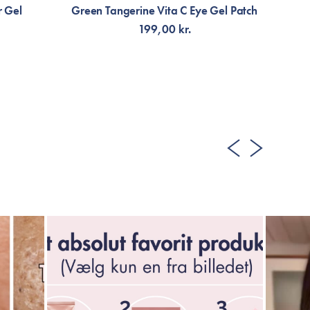
r Gel
Green Tangerine Vita C Eye Gel Patch
C
199,00 kr.
TILFØJ TIL KURV