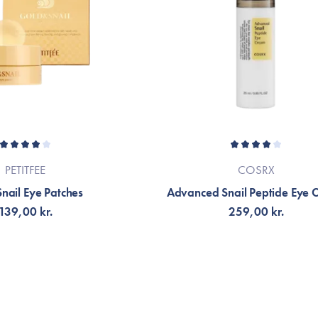
Kæmpe fan! Er så glad for at der er 2 fo
rynke mellem øjnene. Og de virker! ✨
Daniel Andres
Meget fint produkt! Den hydrerede og b
mørke render eller linjer under mine øjne
PETITFEE
COSRX
nail Eye Patches
Advanced Snail Peptide Eye 
139,00 kr.
259,00 kr.
VIS
NOTIFIKATION
FÅ NOTIFIKATION