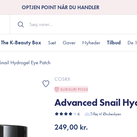
OPTJEN POINT NÅR DU HANDLER
The K-Beauty Box
Sæt
Gaver
Nyheder
Tilbud
De 1
nail Hydrogel Eye Patch
Kropspleje
Bodywash
ombineret hud
nti-age
aver til under DKK 200
Tør hud
Tilstoppede porer
Gaver til under DK
COSRX
Bodyscrub
SURISURI PICKS
Bodylotion
Advanced Snail Hyd
Bodyoil
ødme
avesæt
Dehydreret hud
Gavekort
Håndpleje
6
Tilføj til Ønskeskyen
Fodpleje
249,00 kr.