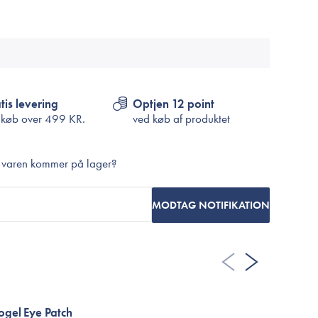
Cosrx
TIRTIR
Biodance
Medicube
VT Cosmetics
tis levering
Optjen 12 point
 køb over
499 KR.
ved køb af produktet
r varen kommer på lager?
MODTAG NOTIFIKATION
ogel Eye Patch