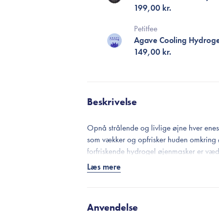
199,00 kr.
Petitfee
Agave Cooling Hydrogel
149,00 kr.
Beskrivelse
Opnå strålende og livlige øjne hver en
som vækker og opfrisker huden omkring 
forfriskende hydrogel øjenmasker er v
Power Essence, som er fyldt med sneglem
Læs mere
omkring øjnene, så huden synes glattere o
Stjerneingrediensen niacinamid forfiner
lysere og klarere. Med dens udjævnende
Anvendelse
mens hud teksturen vil få en glattere ov