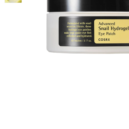
Øjenpleje
Læber
Rosacea
Ansigtscreme
Negle
Solcreme
Hårpleje
Ansigtsmaske
Bumseplastre/spot
Shampoo
behandling
Balsam
Hårkur
Hårstyling
Hovedbundsple