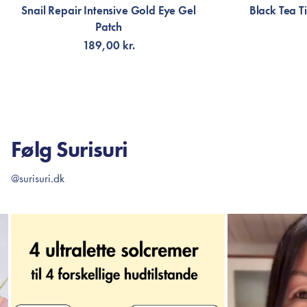
Snail Repair Intensive Gold Eye Gel
Black Tea T
Patch
189,00 kr.
TILFØJ TIL KURV
TI
Følg Surisuri
@surisuri.dk