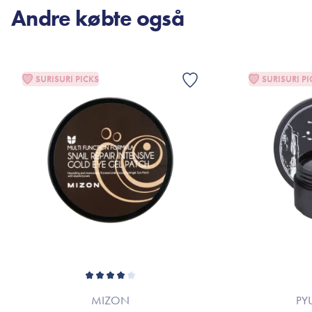
Andre købte også
SURISURI PICKS
SURISURI PI
MIZON
PY