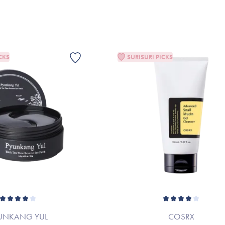
CKS
SURISURI PICKS
UNKANG YUL
COSRX