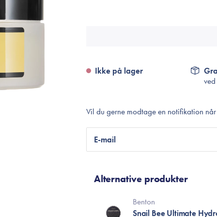
Accessories
Make-Up Pensler
Toilettasker
Hårtilbehør
Rensetilbehør
Ikke på lager
Gra
ved
Rejsestørrelser
Vil du gerne modtage en notifikation nå
je
E-mail
Alternative produkter
Benton
Snail Bee Ultimate Hydr