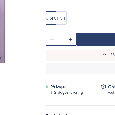
Accessories
Make-Up Pensler
Toilettasker
6 STK
1 STK
Hårtilbehør
Rensetilbehør
1
Rejsestørrelser
je
På lager
Gra
1-2 dages levering
ved