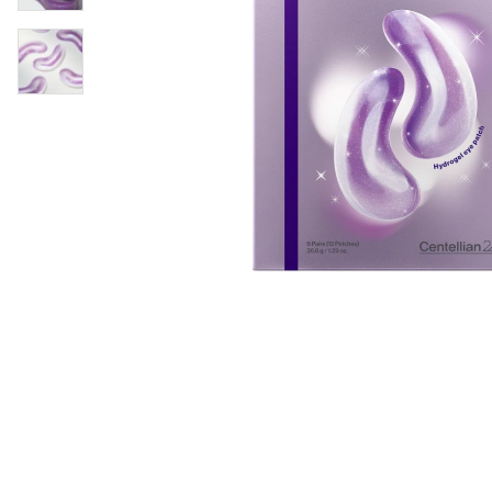
Øjenpleje
Læber
Rosacea
Ansigtscreme
Negle
Solcreme
Hårpleje
Ansigtsmaske
Bumseplastre/spot
Shampoo
behandling
Balsam
Hårkur
Hårstyling
Hovedbundsple