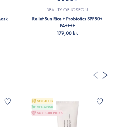
BEAUTY OF JOSEON
Mask
Relief Sun Rice + Probiotics SPF50+
P
PA++++
179,00 kr.
TILFØJ TIL KURV
SOLFILTER
VEGANSK
G
SURISURI PICKS