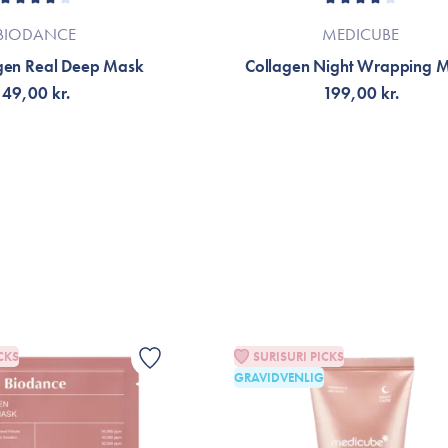
BIODANCE
MEDICUBE
gen Real Deep Mask
Collagen Night Wrapping 
49,00 kr.
199,00 kr.
ÆLG VARIANT
TILFØJ TIL KURV
CKS
SURISURI PICKS
GRAVIDVENLIG