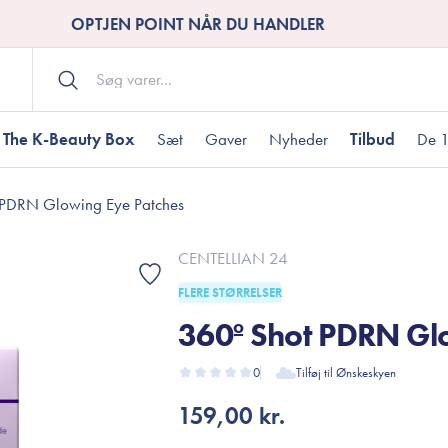
OPTJEN POINT NÅR DU HANDLER
The K-Beauty Box
Sæt
Gaver
Nyheder
Tilbud
De 1
 PDRN Glowing Eye Patches
Kropspleje
Bodywash
ombineret hud
nti-age
aver til under DKK 200
Tør hud
Tilstoppede porer
Gaver til under DK
CENTELLIAN 24
Bodyscrub
FLERE STØRRELSER
Bodylotion
360º Shot PDRN Gl
Bodyoil
ødme
avesæt
Dehydreret hud
Gavekort
Håndpleje
0
Tilføj til Ønskeskyen
Fodpleje
159,00 kr.