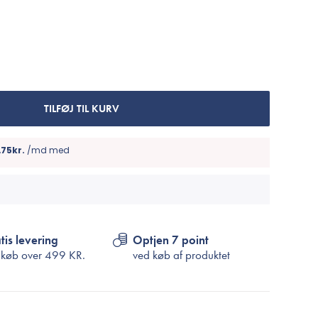
Cosrx
TIRTIR
Biodance
Medicube
VT Cosmetics
TILFØJ TIL KURV
tis levering
Optjen 7 point
 køb over
499 KR.
ved køb af produktet