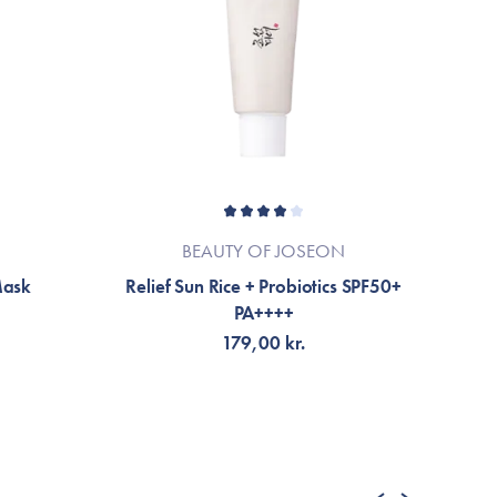
BEAUTY OF JOSEON
Mask
Relief Sun Rice + Probiotics SPF50+
P
PA++++
179,00 kr.
TILFØJ TIL KURV