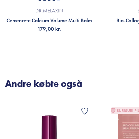
DR.MELAXIN
Cemenrete Calcium Volume Multi Balm
Bio-Colla
179,00 kr.
TILFØJ TIL KURV
V
Andre købte også
SURISURI PI