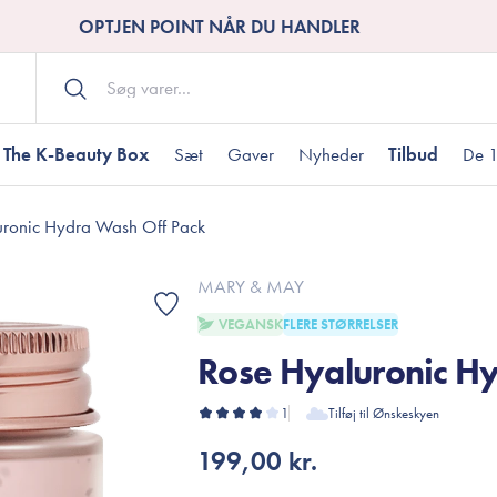
OPTJEN POINT NÅR DU HANDLER
The K-Beauty Box
Sæt
Gaver
Nyheder
Tilbud
De 1
uronic Hydra Wash Off Pack
Kropspleje
Bodywash
ombineret hud
nti-age
aver til under DKK 200
Tør hud
Tilstoppede porer
Gaver til under DK
MARY & MAY
Bodyscrub
VEGANSK
FLERE STØRRELSER
Bodylotion
Rose Hyaluronic H
Bodyoil
ødme
avesæt
Dehydreret hud
Gavekort
Håndpleje
1
Tilføj til Ønskeskyen
Fodpleje
199,00 kr.