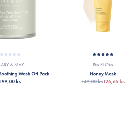
ARY & MAY
I'M FROM
 Soothing Wash Off Pack
Honey Mask
199,00 kr.
149,00 kr.
126,65 kr.
LFØJ TIL KURV
VÆLG VARIANT