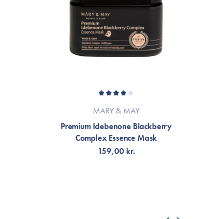
MARY & MAY
Premium Idebenone Blackberry
C
Complex Essence Mask
159,00 kr.
FÅ NOTIFIKATION