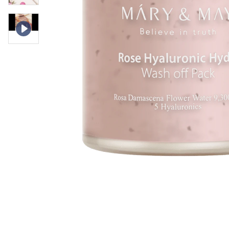
Øjenpleje
Læber
Rosacea
Ansigtscreme
Negle
Solcreme
Hårpleje
Ansigtsmaske
Bumseplastre/spot
Shampoo
behandling
Balsam
Hårkur
Hårstyling
Hovedbundsple