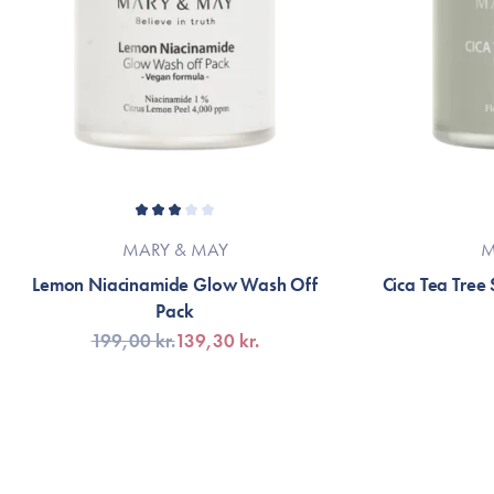
MARY & MAY
M
Lemon Niacinamide Glow Wash Off
Cica Tea Tree
Pack
199,00 kr.
139,30 kr.
TILFØJ TIL KURV
TI