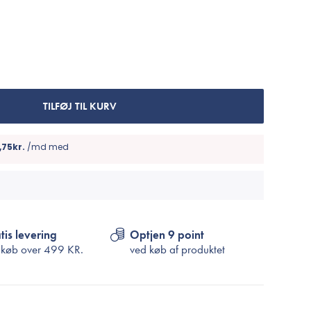
Cosrx
TIRTIR
Biodance
Medicube
VT Cosmetics
TILFØJ TIL KURV
tis levering
Optjen 9 point
 køb over
499 KR.
ved køb af produktet