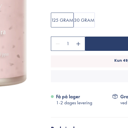
Accessories
Make-Up Pensler
Toilettasker
125 GRAM
30 GRAM
Hårtilbehør
Rensetilbehør
1
Rejsestørrelser
je
Få på lager
Gra
1-2 dages levering
ved