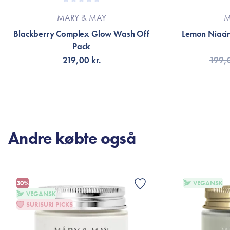
MARY & MAY
M
Blackberry Complex Glow Wash Off
Lemon Niaci
Pack
219,00 kr.
199,0
TILFØJ TIL KURV
TI
Andre købte også
30%
VEGANSK
VEGANSK
SURISURI PICKS