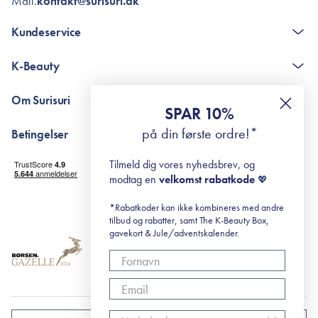
Mail.
kontakt@surisuri.dk
Kundeservice
Kontakt
K-Beauty
The K-Beauty Box - spørgsmål og svar
Pointshop - spørgsmål og svar
De 10 Trin
Om Surisuri
RE-ZIP
Retinol for begyndere
SPAR 10%
Returportal
surisuri's mini guide til rosacea
Min historie
på din første ordre!*
Betingelser
Black Friday
Levering og returnering
Tilmeld dig vores nyhedsbrev, og
Handelsbetingelser
modtag en
velkomst rabatkode
💖
Abonnementsbetingelser
Privatlivspolitik
*Rabatkoder kan ikke kombineres med andre
tilbud og rabatter, samt The K-Beauty Box,
Cookiepolitik
gavekort & Jule/adventskalender.