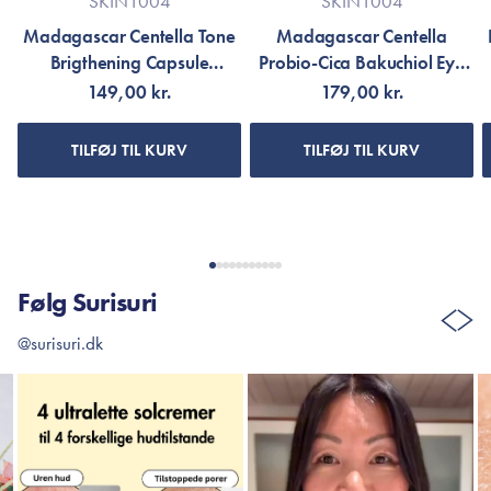
SKIN1004
SKIN1004
Madagascar Centella Tone
Madagascar Centella
Brigthening Capsule
Probio-Cica Bakuchiol Eye
Ampoule
Cream
149,00 kr.
179,00 kr.
TILFØJ TIL KURV
TILFØJ TIL KURV
Følg Surisuri
@surisuri.dk