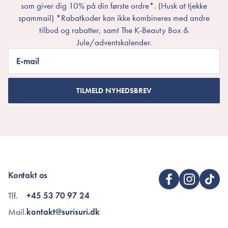
som giver dig 10% på din første ordre*. (Husk at tjekke
spammail) *Rabatkoder kan ikke kombineres med andre
tilbud og rabatter, samt The K-Beauty Box &
Jule/adventskalender.
E-mail
TILMELD NYHEDSBREV
Kontakt os
Tlf.
+45 53 70 97 24
Mail.
kontakt@surisuri.dk