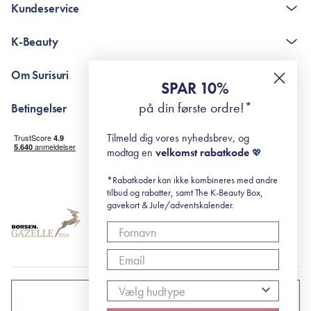
Kundeservice
Kontakt
K-Beauty
The K-Beauty Box - spørgsmål og svar
Pointshop - spørgsmål og svar
De 10 Trin
Om Surisuri
RE-ZIP
Retinol for begyndere
SPAR 10%
Returportal
surisuri's mini guide til rosacea
Min historie
på din første ordre!*
Betingelser
Black Friday
Levering og returnering
Tilmeld dig vores nyhedsbrev, og
Handelsbetingelser
modtag en
velkomst rabatkode
💖
Abonnementsbetingelser
Privatlivspolitik
*Rabatkoder kan ikke kombineres med andre
tilbud og rabatter, samt The K-Beauty Box,
Cookiepolitik
gavekort & Jule/adventskalender.
DANMARK