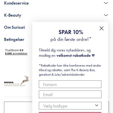
Kundeservice
Kontakt
K-Beauty
The K-Beauty Box - spørgsmål og svar
Pointshop - spørgsmål og svar
De 10 Trin
Om Surisuri
RE-ZIP
Retinol for begyndere
SPAR 10%
Returportal
surisuri's mini guide til rosacea
Min historie
på din første ordre!*
Betingelser
Black Friday
Levering og returnering
Tilmeld dig vores nyhedsbrev, og
Handelsbetingelser
modtag en
velkomst rabatkode
💖
Abonnementsbetingelser
Privatlivspolitik
*Rabatkoder kan ikke kombineres med andre
tilbud og rabatter, samt The K-Beauty Box,
Cookiepolitik
gavekort & Jule/adventskalender.
DANMARK