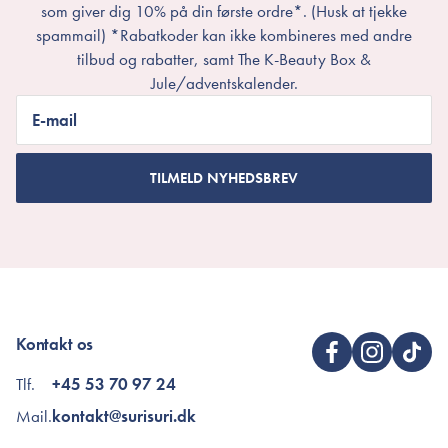
som giver dig 10% på din første ordre*. (Husk at tjekke
spammail) *Rabatkoder kan ikke kombineres med andre
tilbud og rabatter, samt The K-Beauty Box &
Jule/adventskalender.
E-mail
TILMELD NYHEDSBREV
Kontakt os
Tlf.
+45 53 70 97 24
Mail.
kontakt@surisuri.dk