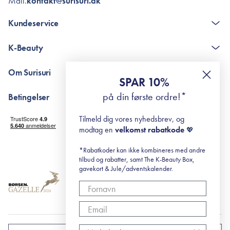
Mail.
kontakt@surisuri.dk
Kundeservice
Kontakt
K-Beauty
The K-Beauty Box - spørgsmål og svar
Pointshop - spørgsmål og svar
De 10 Trin
Om Surisuri
RE-ZIP
Retinol for begyndere
SPAR 10%
Returportal
surisuri's mini guide til rosacea
Min historie
på din første ordre!*
Betingelser
Black Friday
Levering og returnering
Tilmeld dig vores nyhedsbrev, og
Handelsbetingelser
modtag en
velkomst rabatkode
💖
Abonnementsbetingelser
Privatlivspolitik
*Rabatkoder kan ikke kombineres med andre
tilbud og rabatter, samt The K-Beauty Box,
Cookiepolitik
gavekort & Jule/adventskalender.