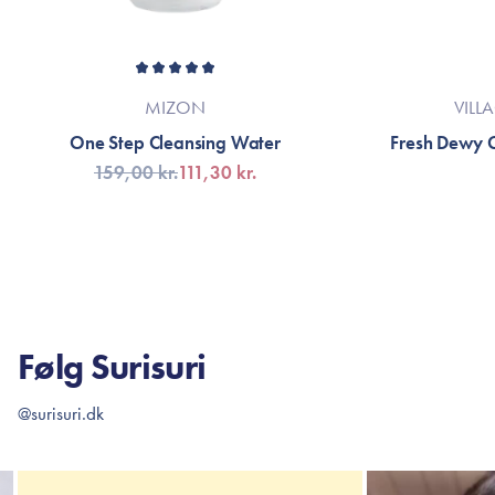
MIZON
VILL
One Step Cleansing Water
Fresh Dewy G
159,00 kr.
111,30 kr.
TILFØJ TIL KURV
TI
Følg Surisuri
@surisuri.dk