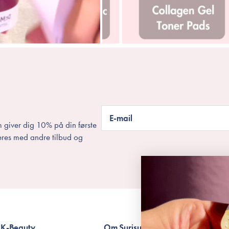
E-mail
 giver dig 10% på din første
eres med andre tilbud og
K-Beauty
Om Surisuri
Betingelser