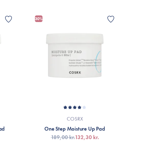
allage eller til mærket’s officielle hjemmeside.
e med i tasken eller på ferien, når det skal gå lidt hurtigt.
30%
06. Maj. 2025
em. The clean my full face makeup so well and my face is
 and glowy. I will buy more
01. Sep. 2024
ferier og særligt når jeg skal have make up af et par
 inden sengetid. De tager alt og fugter dejligt! Min hud
COSRX
ville lave lidt om, men samtidig dejligt den ikke fylder,
ad
One Step Moisture Up Pad
189,00 kr.
132,30 kr.