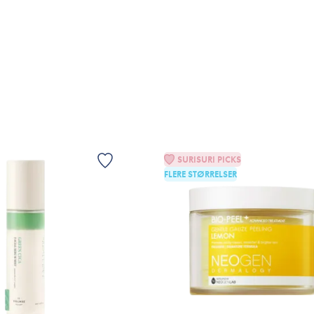
LFØJ TIL KURV
TILFØJ TIL KURV
VIS
SURISURI PICKS
FLERE STØRRELSER