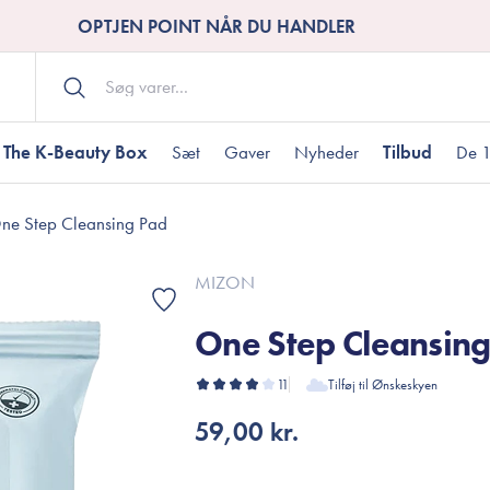
OPTJEN POINT NÅR DU HANDLER
The K-Beauty Box
Sæt
Gaver
Nyheder
Tilbud
De 1
ne Step Cleansing Pad
Kropspleje
Bodywash
ombineret hud
nti-age
aver til under DKK 200
Tør hud
Tilstoppede porer
Gaver til under DK
MIZON
Bodyscrub
One Step Cleansin
Bodylotion
Bodyoil
ødme
avesæt
11
Tilføj til Ønskeskyen
Dehydreret hud
Gavekort
Håndpleje
59,00 kr.
Fodpleje