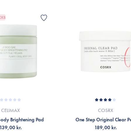
Er dette tilfældet henvises til produktemb
Gode renseservietter som er lige til at hav
CKS
Zalikha Ousou
I love them so much. I just discovered th
left very hydrated and clean and healthy
Pernille Ravnsbæk
Jeg elsker dem! Bruger dem på farten på 
timer inden resten af ansigtet skal renses
CELIMAX
COSRX
elsker dem! Indpakning er det eneste jeg 
ody Brightening Pad
One Step Original Clear P
hvis de skal med på farten.
139,00 kr.
189,00 kr.