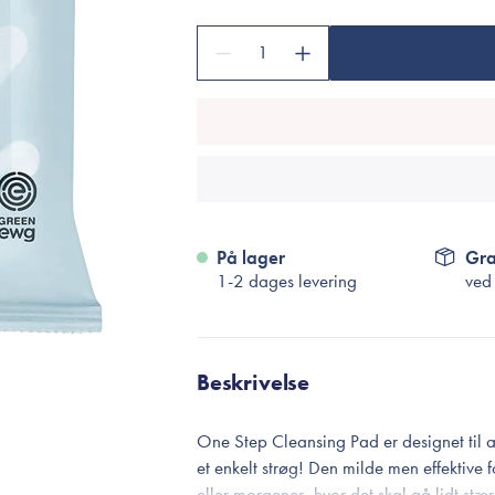
Accessories
Make-Up Pensler
1
Toilettasker
Hårtilbehør
Rensetilbehør
Rejsestørrelser
På lager
Gra
je
1-2 dages levering
ved
Beskrivelse
One Step Cleansing Pad er designet til 
et enkelt strøg! Den milde men effektive f
eller morgener, hvor det skal gå lidt st