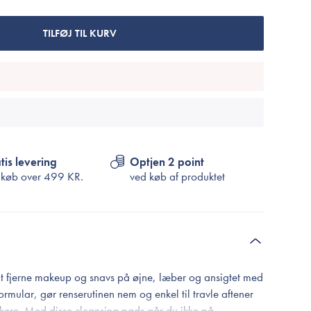
Cosrx
TIRTIR
TILFØJ TIL KURV
Biodance
Medicube
VT Cosmetics
tis levering
Optjen 2 point
 køb over
499 KR.
ved køb af produktet
at fjerne makeup og snavs på øjne, læber og ansigtet med
ormular, gør renserutinen nem og enkel til travle aftener
ærkere. Med disse cleansing pads går du ikke på