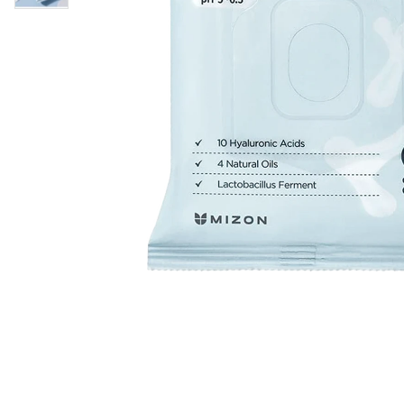
Øjenpleje
Læber
Rosacea
Ansigtscreme
Negle
Solcreme
Hårpleje
Ansigtsmaske
Bumseplastre/spot
Shampoo
behandling
Balsam
Hårkur
Hårstyling
Hovedbundsple