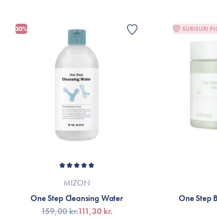
30%
SURISURI PI
MIZON
One Step Cleansing Water
One Step B
159,00 kr.
111,30 kr.