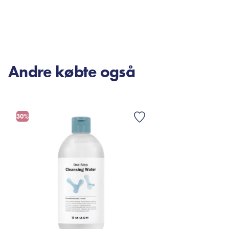
TILFØJ TIL KURV
TI
Andre købte også
30%