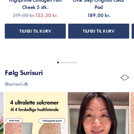
Highprime Collagen Film
One Step Original Clear
Cheek 5 stk.
Pad
219,00 kr.
153,30 kr.
189,00 kr.
TILFØJ TIL KURV
TILFØJ TIL KURV
Følg Surisuri
@surisuri.dk