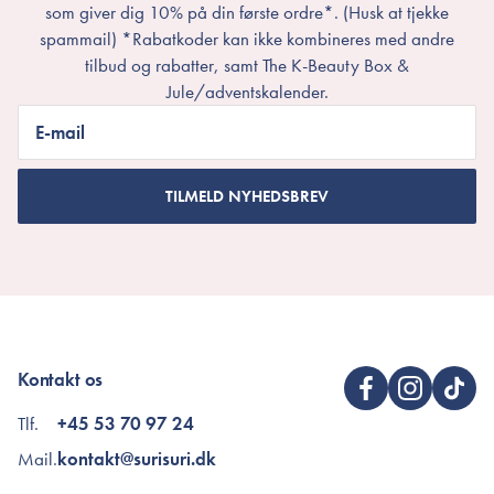
som giver dig 10% på din første ordre*. (Husk at tjekke
spammail) *Rabatkoder kan ikke kombineres med andre
tilbud og rabatter, samt The K-Beauty Box &
Jule/adventskalender.
E-mail
TILMELD NYHEDSBREV
Kontakt os
Tlf.
+45 53 70 97 24
Mail.
kontakt@surisuri.dk