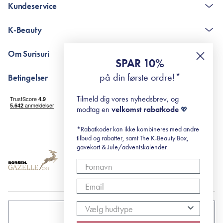
Kundeservice
Kontakt
K-Beauty
The K-Beauty Box - spørgsmål og svar
Pointshop - spørgsmål og svar
De 10 Trin
Om Surisuri
RE-ZIP
Retinol for begyndere
SPAR 10%
Returportal
surisuri's mini guide til rosacea
Min historie
på din første ordre!*
Betingelser
Black Friday
Levering og returnering
Tilmeld dig vores nyhedsbrev, og
Handelsbetingelser
modtag en
velkomst rabatkode
💖
Abonnementsbetingelser
Privatlivspolitik
*Rabatkoder kan ikke kombineres med andre
tilbud og rabatter, samt The K-Beauty Box,
Cookiepolitik
gavekort & Jule/adventskalender.
DANMARK