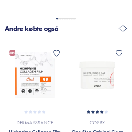
men så prøvede jeg at "skrubbe" mindre hårdt, og nu virker de
rigtig fint. Min hud føles altid renere i dybden, når den får en
tur med en af pads'ene fra Cosrx
Andre købte også
VIS FLERE ANMELDELSER
30%
DERMARSSANCE
COSRX