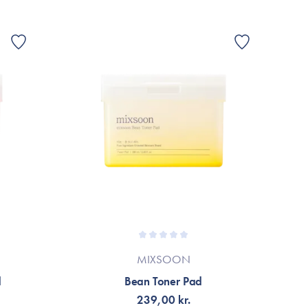
je bøtte af disse og det er det mest undervurderede
se fugt, beroligende pleje og en mild eksfoliering. Jeg
MIXSOON
d
Bean Toner Pad
239,00 kr.