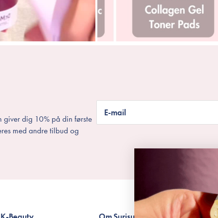
E-mail
 giver dig 10% på din første
eres med andre tilbud og
K-Beauty
Om Surisuri
Betingelser