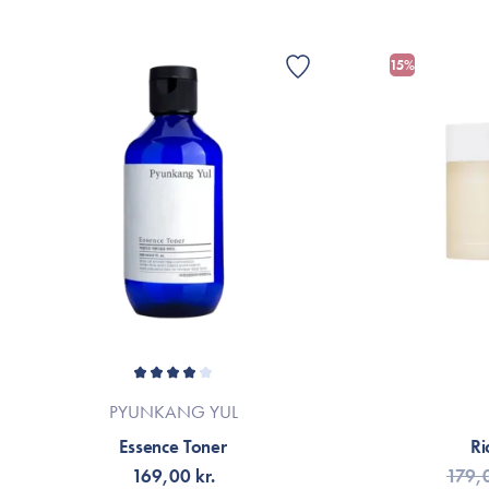
15%
PYUNKANG YUL
Essence Toner
Ri
169,00 kr.
179,0