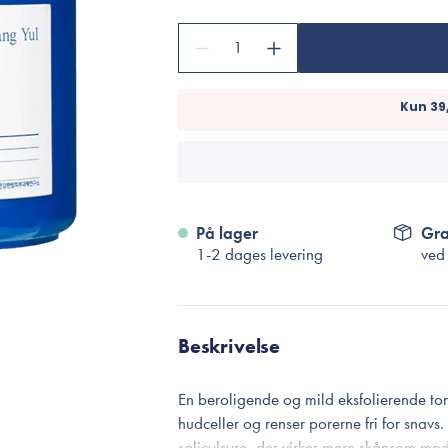
Accessories
Make-Up Pensler
1
Toilettasker
Hårtilbehør
Rensetilbehør
Rejsestørrelser
På lager
Gra
je
1-2 dages levering
ved
Beskrivelse
En beroligende og mild eksfolierende to
hudceller og renser porerne fri for snavs.
salicylsyre, der virker mere skånsom mod