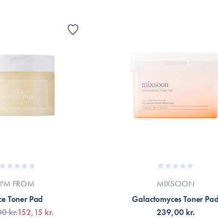
Verdens bedste tonerpads! Er på min tred
produkt. Perfekt til at give huden en mas
ELSKER dem!!
I'M FROM
MIXSOON
ce Toner Pad
Galactomyces Toner Pa
0 kr.
152,15 kr.
239,00 kr.