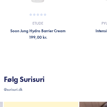
ETUDE
PY
Soon Jung Hydro Barrier Cream
Intens
199,00 kr.
TILFØJ TIL KURV
TI
Følg Surisuri
@surisuri.dk