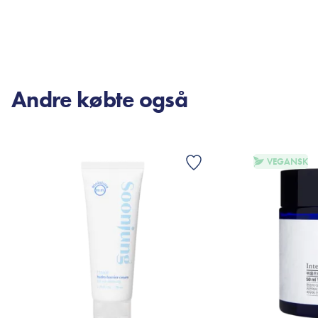
VÆLG VARIANT
TI
Andre købte også
VEGANSK