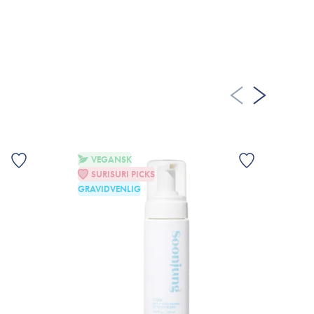
TILFØJ TIL KURV
VEGANSK
SURISURI PICKS
GRAVIDVENLIG