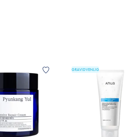
LFØJ TIL KURV
TILFØJ TIL KURV
GRAVIDVENLIG