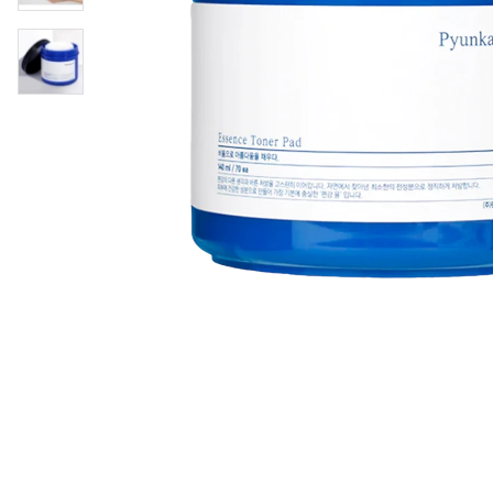
Øjenpleje
Læber
Rosacea
Ansigtscreme
Negle
Solcreme
Hårpleje
Ansigtsmaske
Bumseplastre/spot
Shampoo
behandling
Balsam
Hårkur
Hårstyling
Hovedbundsple