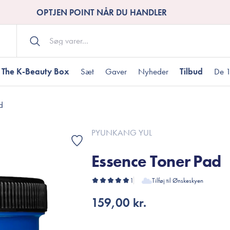
OPTJEN POINT NÅR DU HANDLER
The K-Beauty Box
Sæt
Gaver
Nyheder
Tilbud
De 1
d
Kropspleje
Bodywash
ombineret hud
nti-age
aver til under DKK 200
Tør hud
Tilstoppede porer
Gaver til under DK
PYUNKANG YUL
Bodyscrub
Essence Toner Pad
Bodylotion
Bodyoil
ødme
avesæt
1
Tilføj til Ønskeskyen
Dehydreret hud
Gavekort
Håndpleje
159,00 kr.
Fodpleje