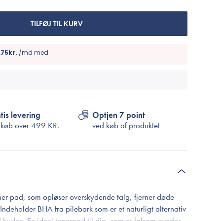
Cosrx
TIRTIR
TILFØJ TIL KURV
Biodance
Medicube
VT Cosmetics
tis levering
Optjen 7 point
 køb over
499 KR.
ved køb af produktet
ner pad, som opløser overskydende talg, fjerner døde
 Indeholder BHA fra pilebark som er et naturligt alternativ
 huden. En ideel tonerpad til dig, som er følsom overfor