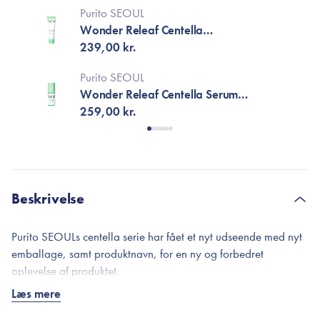
Purito SEOUL
Wonder Releaf Centella
Unscented Cream
239,00 kr.
Purito SEOUL
Wonder Releaf Centella Serum
Unscented
259,00 kr.
Beskrivelse
Purito SEOULs centella serie har fået et nyt udseende med nyt
emballage, samt produktnavn, for en ny og forbedret
oplevelse af produktet.
Læs mere
Centella Unscented toner er en del af Unscented-serien fra
PURITO, som er skabt til dig, der er vild med K-beauty men vil