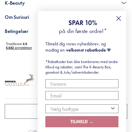
K-Beauty
The K-Beauty Box - spørgsmål og svar
Pointshop - spørgsmål og svar
De 10 Trin
Om Surisuri
RE-ZIP
Retinol for begyndere
SPAR 10%
Returportal
surisuri's mini guide til rosacea
Min historie
på din første ordre!*
Betingelser
Black Friday
Levering og returnering
Tilmeld dig vores nyhedsbrev, og
Handelsbetingelser
modtag en
velkomst rabatkode
💖
Abonnementsbetingelser
Privatlivspolitik
*Rabatkoder kan ikke kombineres med andre
tilbud og rabatter, samt The K-Beauty Box,
Cookiepolitik
gavekort & Jule/adventskalender.
DANMARK
TILMELD →
CVR: 41492252