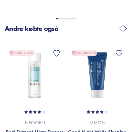
Helt klart min yndlings toner. Den har både været god til at
fugtigegørende også har den ikke en stærk lugt heller.
Andre købte også
VIS FLERE ANMELDELSER
SURISURI PICKS
SURISURI PICKS
NEOGEN
MIZON