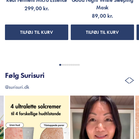
Real Ferment Micro Essence
Good Night White Sleeping
Mask
299,00 kr.
89,00 kr.
TILFØJ TIL KURV
TILFØJ TIL KURV
Følg Surisuri
@surisuri.dk