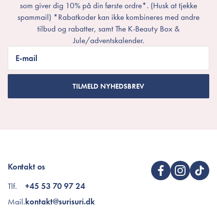
som giver dig 10% på din første ordre*. (Husk at tjekke
spammail) *Rabatkoder kan ikke kombineres med andre
tilbud og rabatter, samt The K-Beauty Box &
Jule/adventskalender.
E-mail
TILMELD NYHEDSBREV
Kontakt os
Tlf.
+45 53 70 97 24
Mail.
kontakt@surisuri.dk