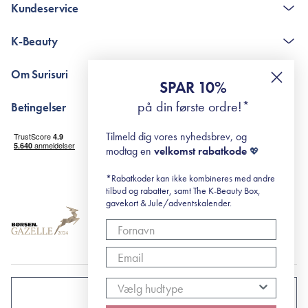
Kundeservice
Kontakt
K-Beauty
The K-Beauty Box - spørgsmål og svar
Pointshop - spørgsmål og svar
De 10 Trin
Om Surisuri
RE-ZIP
Retinol for begyndere
SPAR 10%
Returportal
surisuri's mini guide til rosacea
Min historie
på din første ordre!*
Betingelser
Black Friday
Levering og returnering
Tilmeld dig vores nyhedsbrev, og
Handelsbetingelser
modtag en
velkomst rabatkode
💖
Abonnementsbetingelser
Privatlivspolitik
*Rabatkoder kan ikke kombineres med andre
tilbud og rabatter, samt The K-Beauty Box,
Cookiepolitik
gavekort & Jule/adventskalender.
DANMARK