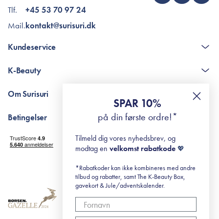
Tlf.
+45 53 70 97 24
Mail.
kontakt@surisuri.dk
Kundeservice
Kontakt
K-Beauty
The K-Beauty Box - spørgsmål og svar
Pointshop - spørgsmål og svar
De 10 Trin
Om Surisuri
RE-ZIP
Retinol for begyndere
SPAR 10%
Returportal
surisuri's mini guide til rosacea
Min historie
på din første ordre!*
Betingelser
Black Friday
Levering og returnering
Tilmeld dig vores nyhedsbrev, og
Handelsbetingelser
modtag en
velkomst rabatkode
💖
Abonnementsbetingelser
Privatlivspolitik
*Rabatkoder kan ikke kombineres med andre
tilbud og rabatter, samt The K-Beauty Box,
Cookiepolitik
gavekort & Jule/adventskalender.