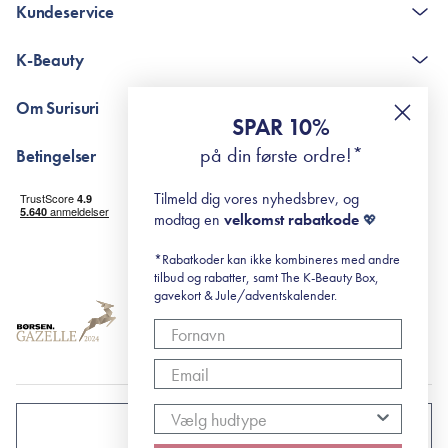
Kundeservice
Kontakt
K-Beauty
The K-Beauty Box - spørgsmål og svar
Pointshop - spørgsmål og svar
De 10 Trin
Om Surisuri
RE-ZIP
Retinol for begyndere
SPAR 10%
Returportal
surisuri's mini guide til rosacea
Min historie
på din første ordre!*
Betingelser
Black Friday
Levering og returnering
Tilmeld dig vores nyhedsbrev, og
Handelsbetingelser
modtag en
velkomst rabatkode
💖
Abonnementsbetingelser
Privatlivspolitik
*Rabatkoder kan ikke kombineres med andre
tilbud og rabatter, samt The K-Beauty Box,
Cookiepolitik
gavekort & Jule/adventskalender.
DANMARK