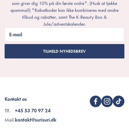
som giver dig 10% på din første ordre*. (Husk at tjekke
spammail) *Rabatkoder kan ikke kombineres med andre
tilbud og rabatter, samt The K-Beauty Box &
Jule/adventskalender.
E-mail
TILMELD NYHEDSBREV
Kontakt os
Tlf.
+45 53 70 97 24
Mail.
kontakt@surisuri.dk