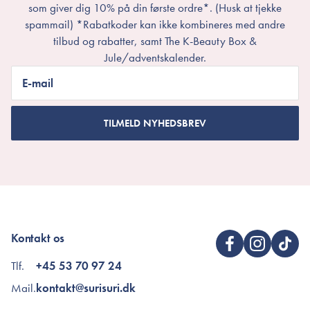
som giver dig 10% på din første ordre*. (Husk at tjekke
spammail) *Rabatkoder kan ikke kombineres med andre
tilbud og rabatter, samt The K-Beauty Box &
Jule/adventskalender.
E-mail
TILMELD NYHEDSBREV
Kontakt os
Tlf.
+45 53 70 97 24
Mail.
kontakt@surisuri.dk