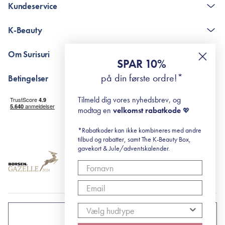
Kundeservice
Kontakt
K-Beauty
The K-Beauty Box - spørgsmål og svar
Pointshop - spørgsmål og svar
De 10 Trin
Om Surisuri
RE-ZIP
Retinol for begyndere
SPAR 10%
Returportal
surisuri's mini guide til rosacea
Min historie
på din første ordre!*
Betingelser
Black Friday
Levering og returnering
Tilmeld dig vores nyhedsbrev, og
Handelsbetingelser
modtag en
velkomst rabatkode
💖
Abonnementsbetingelser
Privatlivspolitik
*Rabatkoder kan ikke kombineres med andre
tilbud og rabatter, samt The K-Beauty Box,
Cookiepolitik
gavekort & Jule/adventskalender.
DANMARK