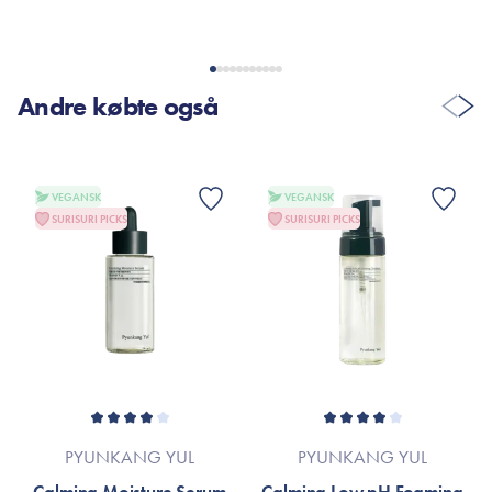
Efter få dages brug føles min hud allerede mere hydreret, og
sammen med en essens, har mit forbrug af serum gået ned, da
huden allerede er fugtet inden - ELSKER den!
Andre købte også
VIS FLERE ANMELDELSER
VEGANSK
VEGANSK
SURISURI PICKS
SURISURI PICKS
PYUNKANG YUL
PYUNKANG YUL